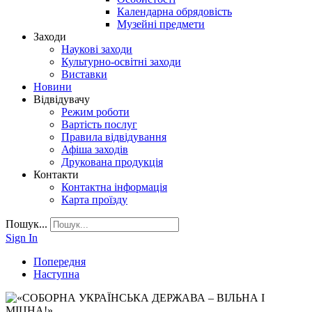
Календарна обрядовість
Музейні предмети
Заходи
Наукові заходи
Культурно-освітні заходи
Виставки
Новини
Відвідувачу
Режим роботи
Вартість послуг
Правила відвідування
Афіша заходів
Друкована продукція
Контакти
Контактна інформація
Карта проїзду
Пошук...
Sign In
Попередня
Наступна