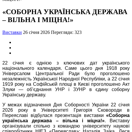
«СОБОРНА УКРАЇНСЬКА ДЕРЖАВА
– ВІЛЬНА І МІЦНА!»
Виставки
26 січня 2026
Перегляди: 323
22 січня є однією з ключових дат українського
національного календаря. Саме цього дня 1918 року
Універсалом Центральної Ради було проголошено
незалежність Української Народної Республіки, а 22 січня
1919 року на Софійській площі в Києві проголошено Акт
Злуки — об’єднання УНР і ЗУНР в єдину соборну
Українську державу.
У межах відзначення Дня Соборності України 22 січня
2026 року в Університеті Григорія Сковороди в
Переяславі відбулася презентація виставки
«Соборна
українська держава – вільна і міцна!»
. Виставку
організували спільно з командою університету наукові
співробітники НІЕЗ «Переяслав»: Наталія Заїка, Леся