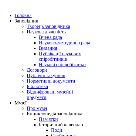
Головна
Заповідник
Творець заповідника
Наукова діяльність
Вчена рада
Науково-методична рада
Видання
Публікації наукових
спіробітників
Наукові співробітники
Договори
Публічні закупівлі
Нормативні документи
Бібліотека
Відцифровані музейні
предмети
Музеї
Про музеї
Енциклопедія заповідника
Пам'ятки
Історичний календар
Події
Особистості