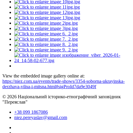
View the embedded image gallery online at:
https://niez.com.ua/events/trade-shows/3354-soborna-ukrayinska-
derzhava-vilna-i-mitsna.html#sigProId7da9e3049f
© 2026 Національний історико-етнографічний заповідник
"Переяслав"
+38 099 1867086
niez.pereyaslav@gmail.com