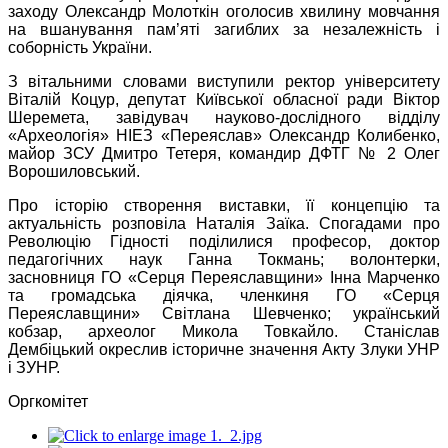
заходу Олександр Молоткін оголосив хвилину мовчання
на вшанування пам’яті загиблих за незалежність і
соборність України.
З вітальними словами виступили ректор університету
Віталій Коцур, депутат Київської обласної ради Віктор
Шеремета, завідувач науково-дослідного відділу
«Археологія» НІЕЗ «Переяслав» Олександр Колибенко,
майор ЗСУ Дмитро Тетеря, командир ДФТГ № 2 Олег
Ворошиловський.
Про історію створення виставки, її концепцію та
актуальність розповіла Наталія Заїка. Спогадами про
Революцію Гідності поділилися професор, доктор
педагогічних наук Ганна Токмань; волонтерки,
засновниця ГО «Серця Переяславщини» Інна Марченко
та громадська діячка, членкиня ГО «Серця
Переяславщини» Світлана Шевченко; український
кобзар, археолог Микола Товкайло. Станіслав
Дембіцький окреслив історичне значення Акту Злуки УНР
і ЗУНР.
Оргкомітет