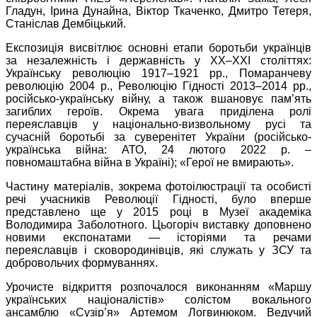
Гладун, Ірина Дунайна, Віктор Ткаченко, Дмитро Тетеря,
Станіслав Дембіцький.
Експозиція висвітлює основні етапи боротьби українців
за незалежність і державність у ХХ–ХХІ століттях:
Українську революцію 1917–1921 рр., Помаранчеву
революцію 2004 р., Революцію Гідності 2013–2014 рр.,
російсько-українську війну, а також вшановує пам’ять
загиблих героїв. Окрема увага приділена ролі
переяславців у національно-визвольному русі та
сучасній боротьбі за суверенітет України (російсько-
українська війна: АТО, 24 лютого 2022 р. –
повномаштабна війна в Україні); «Герої не вмирають».
Частину матеріалів, зокрема фотоілюстрації та особисті
речі учасників Революції Гідності, було вперше
представлено ще у 2015 році в Музеї академіка
Володимира Заболотного. Цьогоріч виставку доповнено
новими експонатами — історіями та речами
переяславців і сковородинівців, які служать у ЗСУ та
добровольчих формуваннях.
Урочисте відкриття розпочалося виконанням «Маршу
українських націоналістів» солістом вокального
ансамблю «Сузір’я» Артемом Логвинюком. Ведучий