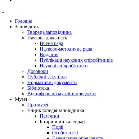
Головна
Заповідник
Творець заповідника
Наукова діяльність
Вчена рада
Науково-методична рада
Видання
Публікації наукових спіробітників
Наукові співробітники
Договори
Публічні закупівлі
Нормативні документи
Бібліотека
Відцифровані музейні предмети
Музеї
Про музеї
Енциклопедія заповідника
Пам'ятки
Історичний календар
Події
Особистості
Календарна обрядовість