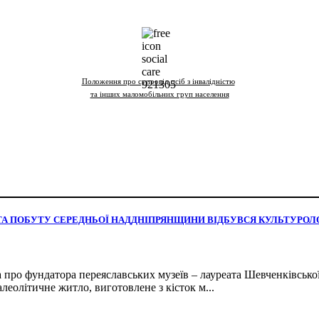
Положення про супровід осіб з інвалідністю
та інших маломобільних груп населення
И ТА ПОБУТУ СЕРЕДНЬОЇ НАДДНІПРЯНЩИНИ ВІДБУВСЯ КУЛЬТУРОЛ
та про фундатора переяславських музеїв – лауреата Шевченківсько
алеолітичне житло, виготовлене з кісток м...