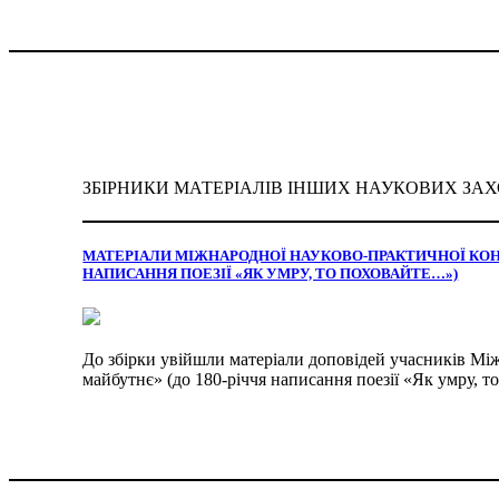
ЗБІРНИКИ МАТЕРІАЛІВ ІНШИХ НАУКОВИХ ЗАХ
МАТЕРІАЛИ МІЖНАРОДНОЇ НАУКОВО-ПРАКТИЧНОЇ КОНФ
НАПИСАННЯ ПОЕЗІЇ «ЯК УМРУ, ТО ПОХОВАЙТЕ…»)
До збірки увійшли матеріали доповідей учасників Між
майбутнє» (до 180-річчя написання поезії «Як умру, т