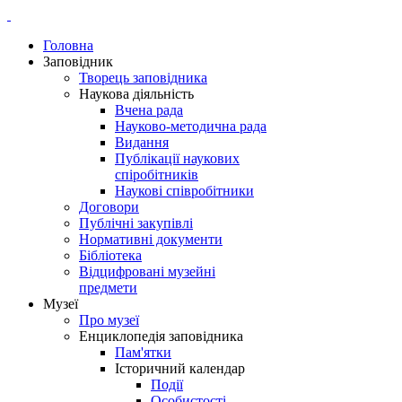
Головна
Заповідник
Творець заповідника
Наукова діяльність
Вчена рада
Науково-методична рада
Видання
Публікації наукових
спіробітників
Наукові співробітники
Договори
Публічні закупівлі
Нормативні документи
Бібліотека
Відцифровані музейні
предмети
Музеї
Про музеї
Енциклопедія заповідника
Пам'ятки
Історичний календар
Події
Особистості