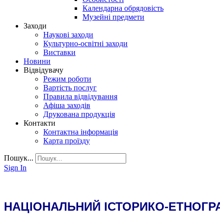
Календарна обрядовість
Музейні предмети
Заходи
Наукові заходи
Культурно-освітні заходи
Виставки
Новини
Відвідувачу
Режим роботи
Вартість послуг
Правила відвідування
Афіша заходів
Друкована продукція
Контакти
Контактна інформація
Карта проїзду
Пошук...
Sign In
НАЦІОНАЛЬНИЙ ІСТОРИКО-ЕТНОГР