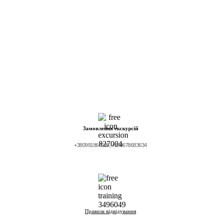
Замовлення екскурсій
+380991867086,
+380678683634
Правила відвідування