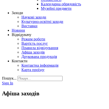
Календарна обрядовість
Музейні предмети
Заходи
Наукові заходи
Культурно-освітні заходи
Виставки
Новини
Відвідувачу
Режим роботи
Вартість послуг
Правила відвідування
Афіша заходів
Друкована продукція
Контакти
Контактна інформація
Карта проїзду
Пошук...
Sign In
Афіша заходів