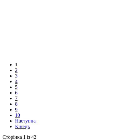
1
2
3
4
5
6
7
8
9
10
Наступна
Кінець
Сторінка 1 із 42