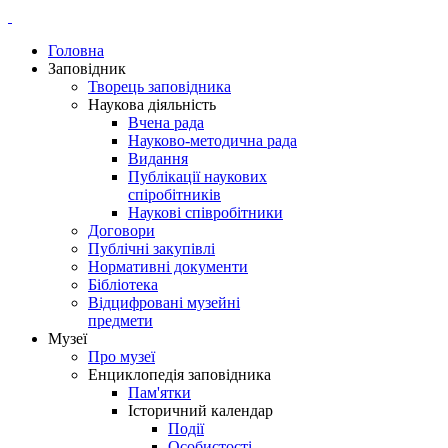
Головна
Заповідник
Творець заповідника
Наукова діяльність
Вчена рада
Науково-методична рада
Видання
Публікації наукових
спіробітників
Наукові співробітники
Договори
Публічні закупівлі
Нормативні документи
Бібліотека
Відцифровані музейні
предмети
Музеї
Про музеї
Енциклопедія заповідника
Пам'ятки
Історичний календар
Події
Особистості