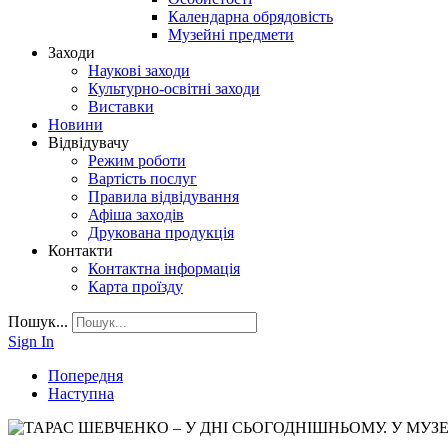
Календарна обрядовість
Музейні предмети
Заходи
Наукові заходи
Культурно-освітні заходи
Виставки
Новини
Відвідувачу
Режим роботи
Вартість послуг
Правила відвідування
Афіша заходів
Друкована продукція
Контакти
Контактна інформація
Карта проїзду
Пошук...
Sign In
Попередня
Наступна