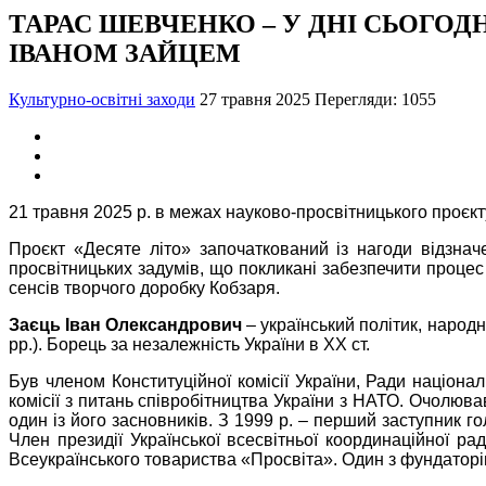
ТАРАС ШЕВЧЕНКО – У ДНІ СЬОГОДН
ІВАНОМ ЗАЙЦЕМ
Культурно-освітні заходи
27 травня 2025
Перегляди: 1055
21 травня 2025 р. в межах науково-просвітницького проєкту
Проєкт «Десяте літо» започаткований із нагоди відзнач
просвітницьких задумів, що покликані забезпечити процес
сенсів творчого доробку Кобзаря.
Заєць Іван Олександрович
– український політик, народни
рр.). Борець за незалежність України в XX ст.
Був членом Конституційної комісії України, Ради націона
комісії з питань співробітництва України з НАТО. Очолюв
один із його засновників. З 1999 р. – перший заступник г
Член президії Української всесвітньої координаційної рад
Всеукраїнського товариства «Просвіта». Один з фундаторів