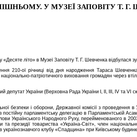
ІШНЬОМУ. У МУЗЕЇ ЗАПОВІТУ Т. Г. 
 «Десяте літо» в Музеї Заповіту Т. Г. Шевченка відбулася зу
ення 210-ої річниці від дня народження Тараса Шевченка
 національно-патріотичного виховання громадян через втіл
й депутат України (Верховна Рада України І, ІІ, III, IV та VI
льної безпеки і оборони, Державної комісії з проведення в
ав постійну парламентську делегацію в Парламентській Аса
олови Українського Народного Руху, перейменованого в 2003
и та президії товариства «Україна-Світ», член національно
 українознавчого клубу «Спадщина» при Київському будинку 