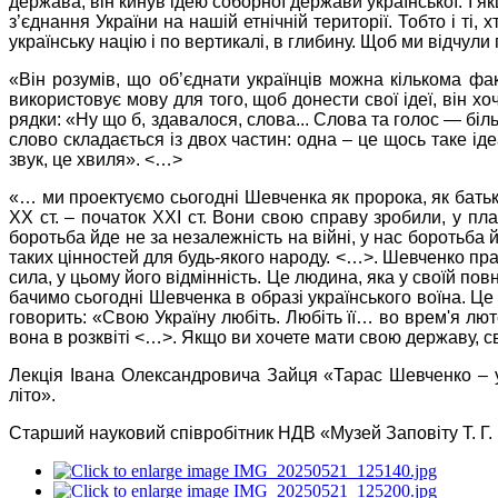
держава, він кинув ідею соборної держави української. І 
з’єднання України на нашій етнічній території. Тобто і ті, 
українську націю і по вертикалі, в глибину. Щоб ми відчул
«Він розумів, що об’єднати українців можна кількома ф
використовує мову для того, щоб донести свої ідеї, він х
рядки: «Ну що б, здавалося, слова... Слова та голос — більш
слово складається із двох частин: одна – це щось таке ід
звук, це хвиля». <…>
«… ми проектуємо сьогодні Шевченка як пророка, як батьк
ХХ ст. – початок ХХІ ст. Вони свою справу зробили, у пл
боротьба йде не за незалежність на війні, у нас боротьб
таких цінностей для будь-якого народу. <…>. Шевченко працю
сила, у цьому його відмінність. Це людина, яка у своїй п
бачимо сьогодні Шевченка в образі українського воїна. Це 
говорить: «Свою Україну любіть. Любіть її… во врем'я лют
вона в розквіті <…>. Якщо ви хочете мати свою державу, св
Лекція Івана Олександровича Зайця «Тарас Шевченко – у
літо».
Старший науковий співробітник НДВ «Музей Запо