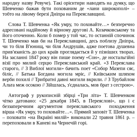
народну назву Ревуче). Такі орієнтири наводять на думку, що
Шевченко бажав бути похованим де «лани широкополі» –
тобто на лівому березі Дніпра на Переяславщині.
Слова Т. Шевченка «Як умру, то поховайте…» безперечно
адресовані надійному й вірному другові А. Козачковському та
його оточенню. Коли б помер у той час, то останній спочинок
Т. Шевченко мав би на Переяславщині, десь поблизу Дніпра,
чи то біля В'юнищ, чи біля Андрушів, адже поетова душевна
прив'язаність до цих країв проглядається й у пізніших творах.
На засланні 1847 року він пише поему «Сон», де ностальгійні
візії про милий серцю Переяславський край. «З Переяслава
старого, // З Виблої могили» бачить поет «Собор Мазепи сяє,
біліє, // Батька Богдана могила мріє, // Київським шляхом
верби похилі // Трибратні давні могили вкрили. // З Трубайлом
Альта меж осокою // Зійшлась, з'єдналась, мов брат з сестрою».
Автограф у рукописній збірці «Три літа» Т. Шевченком
чітко датовано: «25 декабря 1845, в Переяслові», що і є
беззаперечним аргументом переяславського походження
вірша «Як умру, то поховайте…». Прямий заповіт Т. Шевченка
– поховати «на Вкраїні милій» виконали 22 травня 1861 р. –
перепоховали в Каневі на Чернечій горі.