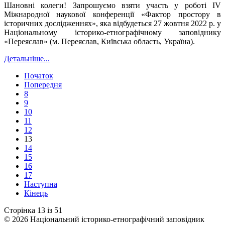
Шановні колеги! Запрошуємо взяти участь у роботі ІV
Міжнародної наукової конференції «Фактор простору в
історичних дослідженнях», яка відбудеться 27 жовтня 2022 р. у
Національному історико-етнографічному заповіднику
«Переяслав» (м. Переяслав, Київська область, Україна).
Детальніше...
Початок
Попередня
8
9
10
11
12
13
14
15
16
17
Наступна
Кінець
Сторінка 13 із 51
© 2026 Національний історико-етнографічний заповідник