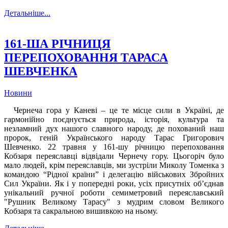
Детальніше...
161-ША РІЧНИЦЯ
ПЕРЕПОХОВАННЯ ТАРАСА
ШЕВЧЕНКА
Новини
Чернеча гора у Каневі – це те місце сили в Україні, де
гармонійно поєднується природа, історія, культура та
незламний дух нашого славного народу, де похований наш
пророк, геній Українського народу Тарас Григорович
Шевченко. 22 травня у 161-шу річницю перепоховання
Кобзаря переяславці відвідали Чернечу гору. Цьогоріч було
мало людей, крім переяславців, ми зустріли Миколу Томенка з
командою “Рідної країни” і делегацію військових Збройних
Сил України. Як і у попередні роки, усіх присутніх об’єднав
унікальний ручної роботи семиметровий переяславський
"Рушник Великому Тарасу" з мудрим словом Великого
Кобзаря та сакральною вишивкою на ньому.