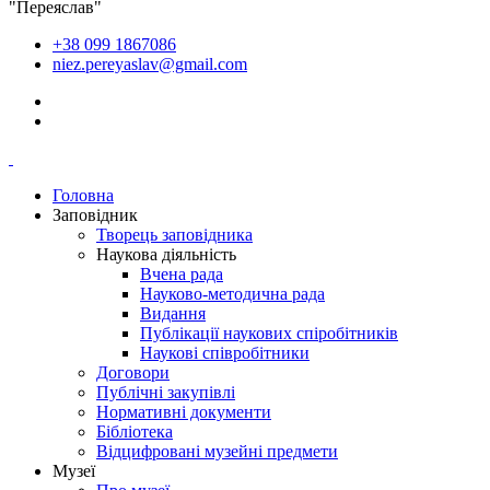
"Переяслав"
+38 099 1867086
niez.pereyaslav@gmail.com
Головна
Заповідник
Творець заповідника
Наукова діяльність
Вчена рада
Науково-методична рада
Видання
Публікації наукових спіробітників
Наукові співробітники
Договори
Публічні закупівлі
Нормативні документи
Бібліотека
Відцифровані музейні предмети
Музеї