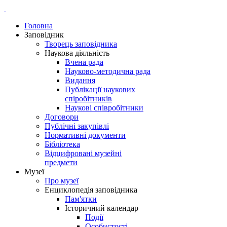
Головна
Заповідник
Творець заповідника
Наукова діяльність
Вчена рада
Науково-методична рада
Видання
Публікації наукових
спіробітників
Наукові співробітники
Договори
Публічні закупівлі
Нормативні документи
Бібліотека
Відцифровані музейні
предмети
Музеї
Про музеї
Енциклопедія заповідника
Пам'ятки
Історичний календар
Події
Особистості