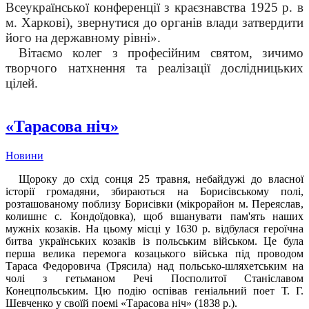
Всеукраїнської конференції з краєзнавства 1925 р. в
м. Харкові), звернутися до органів влади затвердити
його на державному рівні».
Вітаємо колег з професійним святом, зичимо
творчого натхнення та реалізації дослідницьких
цілей.
«Тарасова ніч»
Новини
Щороку до схід сонця 25 травня, небайдужі до власної
історії громадяни, збираються на Борисівському полі,
розташованому поблизу Борисівки (мікрорайон м. Переяслав,
колишнє с. Кондоїдовка), щоб вшанувати пам'ять наших
мужніх козаків. На цьому місці у 1630 р. відбулася героїчна
битва українських козаків із польським військом. Це була
перша велика перемога козацького війська під проводом
Тараса Федоровича (Трясила) над польсько-шляхетським на
чолі з гетьманом Речі Посполитої Станіславом
Конецпольським. Цю подію оспівав геніальний поет Т. Г.
Шевченко у своїй поемі «Тарасова ніч» (1838 р.).