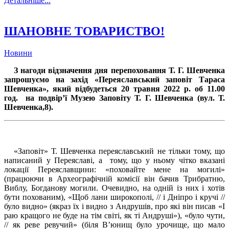
Детальніше...
ШАНОВНЕ ТОВАРИСТВО!
Новини
З нагоди відзначення дня перепоховання Т. Г. Шевченка
запрошуємо на захід «Переяславський заповіт Тараса
Шевченка», який відбудеться 20 травня 2022 р. об 11.00
год. на подвір
’
ї Музею Заповіту Т. Г. Шевченка (вул. Т.
Шевченка,8).
«Заповіт» Т. Шевченка переяславський не тільки тому, що
написаний у Переяславі, а тому, що у ньому чітко вказані
локації Переяславщини: «поховайте мене на могилі»
(працюючи в Археографічній комісії він бачив Трибратню,
Виблу, Богданову могили. Очевидно, на одній із них і хотів
бути похованим), «Щоб лани широкополі, // і Дніпро і кручі //
було видно» (якраз їх і видно з Андрушів, про які він писав «І
раю кращого не буде на тім світі, як ті Андруші»), «було чути,
// як реве ревучий» (біля В’юнищ було урочище, що мало