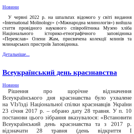
Новини
У червні 2022 р. на шпальтах відомого у світі видання
«International Molinology» («Міжнародна млинологія») вийшла
стаття провідного наукового співробітника Музею хліба
Національного історико-етнографічного заповідника
«Переяслав» Олени Жам, присвячена колекції млинів та
млинарських пристроїв Заповідника.
Детальніше...
Всеукраїнський день краєзнавства
Новини
Рішення про щорічне відзначення
Всеукраїнського дня краєзнавства було ухвалене
на
VI
з'їзді Національної спілки краєзнавців України
23 січня 2017 р. – обрано дату 28 травня.
У п. 10
постанови цього зібрання вказувалося: «Встановити
Всеукраїнський день краєзнавства та з 2017 р.
відзначати 28 травня (день відкриття І