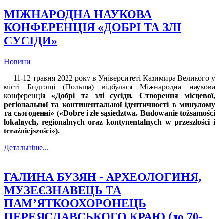
МІЖНАРОДНА НАУКОВА
КОНФЕРЕНЦІЯ «ДОБРІ ТА ЗЛІ
СУСІДИ»
Новини
11-12 травня 2022 року в Університеті Казимира Великого у
місті Бидгощі (Польща) відбулася Міжнародна наукова
конференція
«Добрі та злі сусіди.
Створення місцевої,
регіональної та континентальної ідентичності в минулому
та сьогоденні
» (
«
Dobre i złe sąsiedztwa.
Budowanie tożsamości
lokalnych, regionalnych oraz kontynentalnych w przeszłości i
teraźniejszości
»).
Детальніше...
ГАЛИНА БУЗЯН - АРХЕОЛОГИНЯ,
МУЗЕЄЗНАВЕЦЬ ТА
ПАМ’ЯТКООХОРОНЕЦЬ
ПЕРЕЯСЛАВСЬКОГО КРАЮ (до 70-