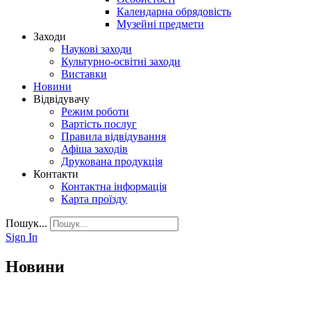
Календарна обрядовість
Музейні предмети
Заходи
Наукові заходи
Культурно-освітні заходи
Виставки
Новини
Відвідувачу
Режим роботи
Вартість послуг
Правила відвідування
Афіша заходів
Друкована продукція
Контакти
Контактна інформація
Карта проїзду
Пошук...
Sign In
Новини