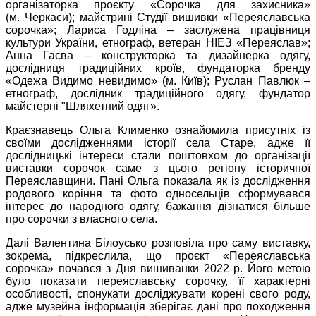
організаторка проєкту «Сорочка для захисника»
(м. Черкаси); майстрині Студії вишивки «Переяславська
сорочка»; Лариса Годліна – заслужена працівниця
культури України, етнограф, ветеран НІЕЗ «Переяслав»;
Анна Гаєва – конструкторка та дизайнерка одягу,
дослідниця традиційних кроїв, фундаторка бренду
«Одежа Видимо невидимо» (м. Київ); Руслан Павлюк –
етнограф, дослідник традиційного одягу, фундатор
майстерні "Шляхетний одяг».
Краєзнавець Ольга Клименко ознайомила присутніх із
своїми дослідженнями історії села Старе, адже її
дослідницькі інтереси стали поштовхом до організації
виставки сорочок саме з цього регіону історичної
Переяславщини. Пані Ольга показала як із дослідження
родового коріння та фото односельців сформувався
інтерес до народного одягу, бажання дізнатися більше
про сорочки з власного села.
Далі Валентина Білоусько розповіла про саму виставку,
зокрема, підкреслила, що проєкт «Переяславська
сорочка» почався з Дня вишиванки 2022 р. Його метою
було показати переяславську сорочку, її характерні
особливості, спонукати досліджувати корені свого роду,
адже музейна інформація зберігає дані про походження