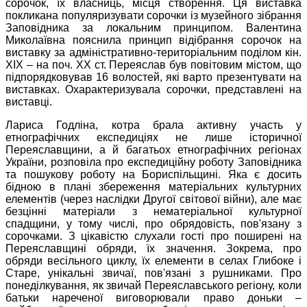
сорочок, їх власниць, місця створення. Ця виставка
покликана популяризувати сорочки із музейного зібрання
Заповідника за локальним принципом. Валентина
Миколаївна пояснила принцип відібрання сорочок на
виставку за адміністративно-територіальним поділом кін.
ХІХ – на поч. ХХ ст. Переяслав був повітовим містом, що
підпорядковував 16 волостей, які варто презентувати на
виставках. Охарактеризувала сорочки, представлені на
виставці.
Лариса Годліна, котра брала активну участь у
етнографічних експедиціях не лише історичної
Переяславщини, а й багатьох етнографічних регіонах
України, розповіла про експедиційну роботу Заповідника
та пошукову роботу на Бориспільщині. Яка є досить
бідною в плані збереження матеріальних культурних
елементів (через наслідки Другої світової війни), але має
безцінні матеріали з нематеріальної культурної
спадщини, у тому числі, про обрядовість, пов'язану з
сорочками. З цікавістю слухали гості про поширені на
Переяславщині обряди, їх значення. Зокрема, про
обряди весільного циклу, їх елементи в селах Глибоке і
Старе, унікальні звичаї, пов'язані з рушниками. Про
понеділкування, як звичай Переяславського регіону, коли
батьки нареченої виговорювали право доньки –