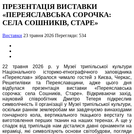
ПРЕЗЕНТАЦІЯ ВИСТАВКИ
«ПЕРЕЯСЛАВСЬКА СОРОЧКА:
СЕЛА СОШНИКІВ, СТАРЕ»
Виставки
23 травня 2026
Перегляди: 534
22 травня 2026 р. у Музеї трипільської культури
Національного історико-етнографічного заповідника
«Переяслав» зібралося чимало гостей з Києва, Черкас,
Решетилівки та Переяславщини, адже цього дня
відбулася презентація виставки «Переяславська
сорочка: села Сошників, Старе». Відкриваючи захід,
науковий співробітник Дмитро Тетеря підкреслив
символічність її організації у Музеї трипільської культури,
оскільки раннім землеробам ми завдячуємо винаходами
гончарного кола, вертикального ткацького верстату та
виготовлення перших тканин на наших теренах. А ще у
спадок від трипільців нам дісталися давні орнаменти на
кераміці, які символізують основи світобудови, погляди