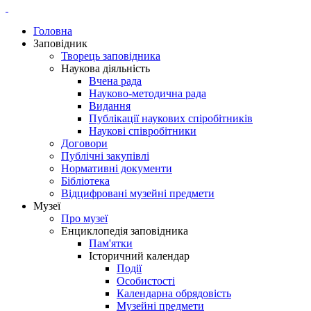
Головна
Заповідник
Творець заповідника
Наукова діяльність
Вчена рада
Науково-методична рада
Видання
Публікації наукових спіробітників
Наукові співробітники
Договори
Публічні закупівлі
Нормативні документи
Бібліотека
Відцифровані музейні предмети
Музеї
Про музеї
Енциклопедія заповідника
Пам'ятки
Історичний календар
Події
Особистості
Календарна обрядовість
Музейні предмети