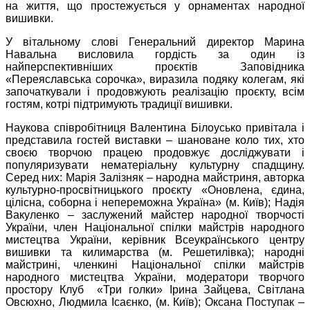
на життя, що простежується у орнаментах народної
вишивки.
У вітальному слові Генеральний директор Марина
Навальна висловила гордість за один із
найперспективніших проєктів Заповідника
«Переяславська сорочка», виразила подяку колегам, які
започаткували і продовжують реалізацію проєкту, всім
гостям, котрі підтримують традиції вишивки.
Наукова співробітниця Валентина Білоусько привітала і
представила гостей виставки – шановане коло тих, хто
своєю творчою працею продовжує досліджувати і
популяризувати нематеріальну культурну спадщину.
Серед них: Марія Залізняк – народна майстриня, авторка
культурно-просвітницького проєкту «Оновлена, єдина,
цілісна, соборна і непереможна Україна» (м. Київ); Надія
Вакуленко – заслужений майстер народної творчості
України, член Національної спілки майстрів народного
мистецтва України, керівник Всеукраїнського центру
вишивки та килимарства (м. Решетилівка); народні
майстрині, членкині Національної спілки майстрів
народного мистецтва України, модератори творчого
простору Клуб «Три голки» Ірина Зайцева, Світлана
Овсюхно, Людмила Ісаєнко, (м. Київ); Оксана Поступак –