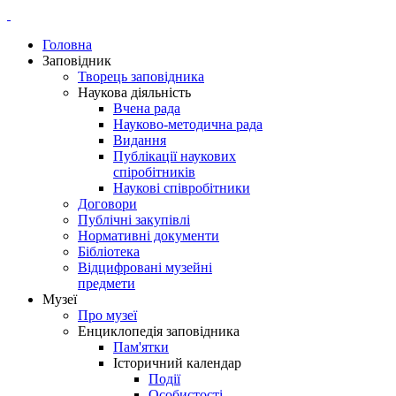
Головна
Заповідник
Творець заповідника
Наукова діяльність
Вчена рада
Науково-методична рада
Видання
Публікації наукових
спіробітників
Наукові співробітники
Договори
Публічні закупівлі
Нормативні документи
Бібліотека
Відцифровані музейні
предмети
Музеї
Про музеї
Енциклопедія заповідника
Пам'ятки
Історичний календар
Події
Особистості