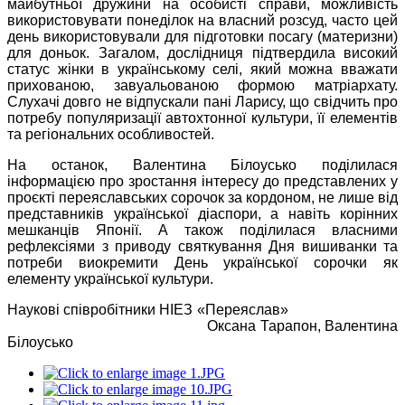
майбутньої дружини на особисті справи, можливість
використовувати понеділок на власний розсуд, часто цей
день використовували для підготовки посагу (материзни)
для доньок. Загалом, дослідниця підтвердила високий
статус жінки в українському селі, який можна вважати
прихованою, завуальованою формою матріархату.
Слухачі довго не відпускали пані Ларису, що свідчить про
потребу популяризації автохтонної культури, її елементів
та регіональних особливостей.
На останок, Валентина Білоусько поділилася
інформацією про зростання інтересу до представлених у
проєкті переяславських сорочок за кордоном, не лише від
представників української діаспори, а навіть корінних
мешканців Японії. А також поділилася власними
рефлексіями з приводу святкування Дня вишиванки та
потреби виокремити День української сорочки як
елементу української культури.
Наукові співробітники НІЕЗ «Переяслав»
Оксана Тарапон, Валентина
Білоусько