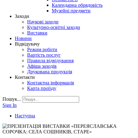
Календарна обрядовість
Музейні предмети
Заходи
Наукові заходи
Культурно-освітні заходи
Виставки
Новини
Відвідувачу
Режим роботи
Вартість послуг
Правила відвідування
Афіша заходів
Друкована продукція
Контакти
Контактна інформація
Карта проїзду
Пошук...
Sign In
Наступна