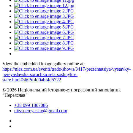
View the embedded image gallery online at:
https://niez.com.ua/events/trade-shows/3417-prezentatsiya-vystavky-
pereyaslavska-sorochka-sela-soshnykiv-
stare.html#sigProId0abf4d5722
© 2026 Національний історико-етнографічний заповідник
"Переяслав"
+38 099 1867086
niez.pereyaslav@gmail.com