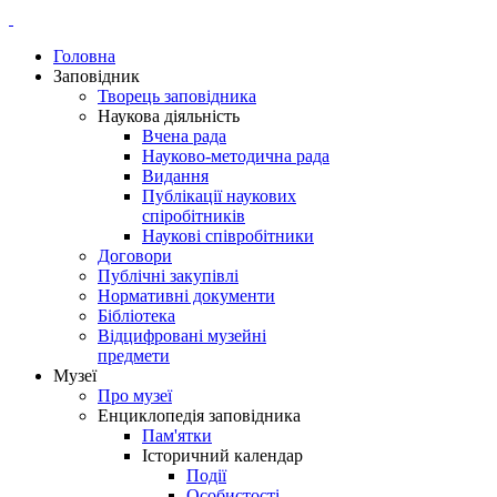
Головна
Заповідник
Творець заповідника
Наукова діяльність
Вчена рада
Науково-методична рада
Видання
Публікації наукових
спіробітників
Наукові співробітники
Договори
Публічні закупівлі
Нормативні документи
Бібліотека
Відцифровані музейні
предмети
Музеї
Про музеї
Енциклопедія заповідника
Пам'ятки
Історичний календар
Події
Особистості