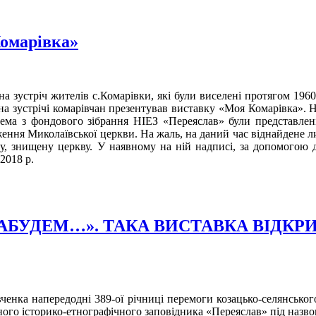
Комарівка»
а зустріч жителів с.Комарівки, які були виселені протягом 1960
а зустрічі комарівчан презентував виставку «Моя Комарівка». На
рема з фондового зібрання НІЕЗ «Переяслав» були представлен
аження Миколаївської церкви. На жаль, на даний час віднайдене л
ючу, знищену церкву. У наявному на ній надписі, за допомогою 
2018 р.
ЗАБУДЕМ…». ТАКА ВИСТАВКА ВІДКРИЛ
евченка напередодні 389-ої річниці перемоги козацько-селянськ
ьного історико-етнографічного заповідника «Переяслав» під назво