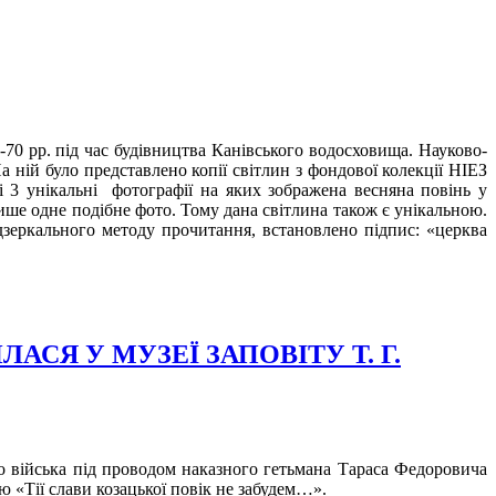
-70 рр. під час будівництва Канівського водосховища. Науково-
 ній було представлено копії світлин з фондової колекції НІЕЗ
і 3 унікальні фотографії на яких зображена весняна повінь у
ише одне подібне фото. Тому дана світлина також є унікальною.
дзеркального методу прочитання, встановлено підпис: «церква
АСЯ У МУЗЕЇ ЗАПОВІТУ Т. Г.
ого війська під проводом наказного гетьмана Тараса Федоровича
ю «Тії слави козацької повік не забудем…».