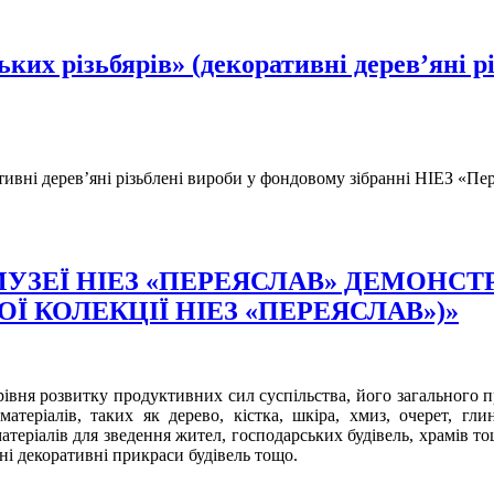
их різьбярів» (декоративні дерев’яні рі
ивні дерев’яні різьблені вироби у фондовому зібранні НІЕЗ «Пер
МУЗЕЇ НІЕЗ «ПЕРЕЯСЛАВ» ДЕМОНС
Ї КОЛЕКЦІЇ НІЕЗ «ПЕРЕЯСЛАВ»)»
вня розвитку продуктивних сил суспільства, його загального про
теріалів, таких як дерево, кістка, шкіра, хмиз, очерет, глин
еріалів для зведення жител, господарських будівель, храмів тощ
чні декоративні прикраси будівель тощо.