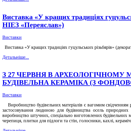
Виставка «У кращих традиціях гуцульськ
НІЕЗ «Переяслав»)
Виставки
Виставка «У кращих традиціях гуцульських різьбярів» (декорат
Детальніше...
З 27 ЧЕРВНЯ В АРХЕОЛОГІЧНОМУ 
БУДІВЕЛЬНА КЕРАМІКА (З ФОНДОВО
Виставки
Виробництво будівельних матеріалів є вагомим свідченням рі
застосовування людиною для будівництва осель природних ма
виробництво штучних, спеціально виготовлених будівельних мат
черепиця, плитки для підлоги та стін, голосники, кахлі, керамі
Детальніше...