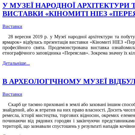
У МУЗЕЇ НАРОДНОЇ АРХІТЕКТУРИ
ВИСТАВКИ «КІНОМИТІ НІЕЗ «ПЕРЕ
Виставки
28 вересня 2019 р. у Музеї народної архітектури та побу
ярмарок» відбулась презентація виставки «Кіномиті НІЕЗ «Пере
професійного свята. Продемонстрована виставка ознайомила
етнографічного заповідника «Переяслав». Зокрема значну їх кі
Детальніше...
В АРХЕОЛОГІЧНОМУ МУЗЕЇ ВІДБУЛ
Виставки
Скарб це таємно приховані в землі або заховані іншим спосо
знайдений, або ж втратив на них право власності. Досить чисе
ремесла, історії мистецтва, торгових відносин, окремих елеме
починаючи від рядових городян і закінчуючи представниками 
території, що зазнавали спустошень у результаті нападів кочів