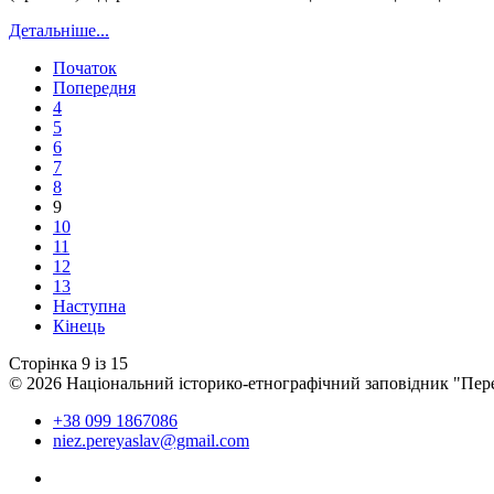
Детальніше...
Початок
Попередня
4
5
6
7
8
9
10
11
12
13
Наступна
Кінець
Сторінка 9 із 15
© 2026 Національний історико-етнографічний заповідник "Пер
+38 099 1867086
niez.pereyaslav@gmail.com