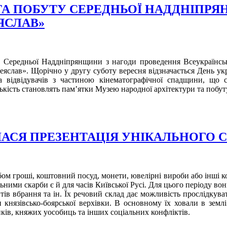
 ТА ПОБУТУ СЕРЕДНЬОЇ НАДДНІПР
ЯСЛАВ»
ту Середньої Наддніпрянщини з нагоди проведення Всеукраїнсь
яслав». Щорічно у другу суботу вересня відзначається День укр
 відвідувачів з частиною кінематографічної спадщини, що с
лькість становлять пам’ятки Музею народної архітектури та поб
АСЯ ПРЕЗЕНТАЦІЯ УНІКАЛЬНОГО СК
бом гроші, коштовний посуд, монети, ювелірні вироби або інші к
льними скарби є й для часів Київської Русі. Для цього періоду 
нтів вбрання та ін. Їх речовий склад дає можливість прослідкува
князівсько-боярської верхівки. В основному їх ховали в земл
ників, княжих уособиць та інших соціальних конфліктів.