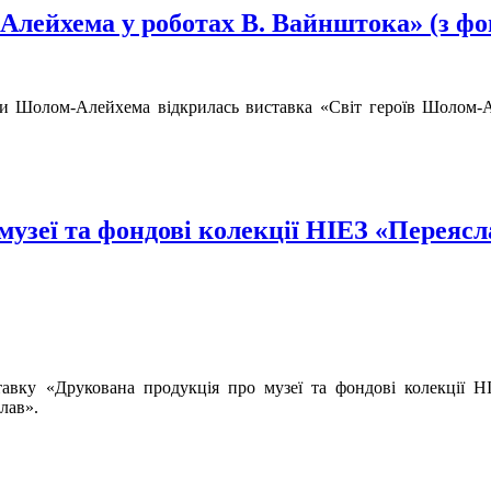
Алейхема у роботах В. Вайнштока» (з фо
ури Шолом-Алейхема відкрилась виставка «Світ героїв Шолом-
зеї та фондові колекції НІЕЗ «Переясл
авку «Друкована продукція про музеї та фондові колекції НІ
лав».