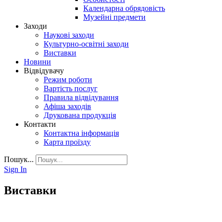
Календарна обрядовість
Музейні предмети
Заходи
Наукові заходи
Культурно-освітні заходи
Виставки
Новини
Відвідувачу
Режим роботи
Вартість послуг
Правила відвідування
Афіша заходів
Друкована продукція
Контакти
Контактна інформація
Карта проїзду
Пошук...
Sign In
Виставки