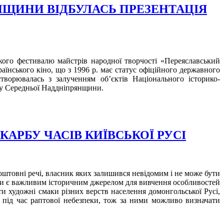
ЯНЩИНИ ВІДБУЛАСЬ ПРЕЗЕНТАЦІЯ
кого фестивалю майстрів народної творчості «Переяславський
аїнського кіно, що з 1996 р. має статус офіційного державного
творювалась з залученням об’єктів Національного історико-
уту Середньої Наддніпрянщини.
АРБУ ЧАСІВ КИЇВСЬКОЇ РУСІ
оштовні речі, власник яких залишився невідомим і не може бути
вони є важливим історичним джерелом для вивчення особливостей
ти художні смаки різних верств населення домонгольської Русі,
і під час раптової небезпеки, тож за ними можливо визначати