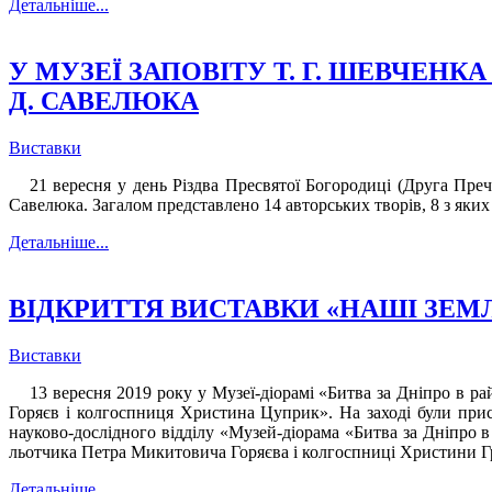
Детальніше...
У МУЗЕЇ ЗАПОВІТУ Т. Г. ШЕВЧЕНК
Д. САВЕЛЮКА
Виставки
21 вересня у день Різдва Пресвятої Богородиці (Друга Пре
Савелюка. Загалом представлено 14 авторських творів, 8 з яких 
Детальніше...
ВІДКРИТТЯ ВИСТАВКИ «НАШІ ЗЕМ
Виставки
13 вересня 2019 року у Музеї-діорамі «Битва за Дніпро в р
Горяєв і колгоспниця Христина Цуприк». На заході були прису
науково-дослідного відділу «Музей-діорама «Битва за Дніпро 
льотчика Петра Микитовича Горяєва і колгоспниці Христини 
Детальніше...