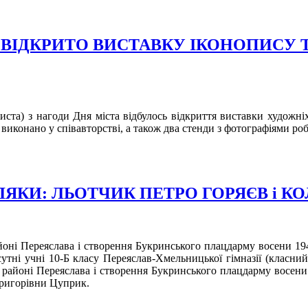
А ВІДКРИТО ВИСТАВКУ ІКОНОПИСУ 
чиста) з нагоди Дня міста відбулось відкриття виставки художн
виконано у співавторстві, а також два стенди з фотографіями роб
ЛЯКИ: ЛЬОТЧИК ПЕТРО ГОРЯЄВ і 
айоні Переяслава і створення Букринського плацдарму восени 19
тні учні 10-Б класу Переяслав-Хмельницької гімназії (класний
в районі Переяслава і створення Букринського плацдарму восени
Григорівни Цуприк.