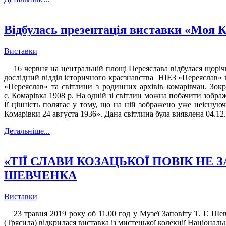
Відбулась презентація виставки «Моя 
Виставки
16 червня на центральній площі Переяслава відбулася щорічн
дослідний відділ історичного краєзнавства НІЕЗ «Переяслав» н
«Переяслав» та світлини з родинних архівів комарівчан. Зок
с. Комарівка 1908 р. На одній зі світлин можна побачити зобр
Її цінність полягає у тому, що на ній зображено уже неісну
Комарівки 24 августа 1936». Дана світлина була виявлена 04.12.
Детальніше...
«ТІЇ СЛАВИ КОЗАЦЬКОЇ ПОВІК НЕ 
ШЕВЧЕНКА
Виставки
23 травня 2019 року об 11.00 год у Музеї Заповіту Т. Г. Ш
(Трясила) відкрилася виставка із мистецької колекції Націонал