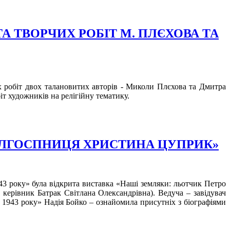
ТА ТВОРЧИХ РОБІТ М. ПЛЄХОВА ТА
іх робіт двох талановитих авторів - Миколи Плєхова та Дмитра
іт художників на релігійну тематику.
КОЛГОСПНИЦЯ ХРИСТИНА ЦУПРИК»
43 року» була відкрита виставка «Наші земляки: льотчик Петро
 керівник Батрак Світлана Олександрівна). Ведуча – завідувач
 1943 року» Надія Бойко – ознайомила присутніх з біографіями