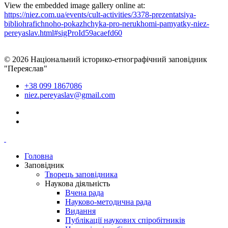
View the embedded image gallery online at:
https://niez.com.ua/events/cult-activities/3378-prezentatsiya-
bibliohrafichnoho-pokazhchyka-pro-nerukhomi-pamyatky-niez-
pereyaslav.html#sigProId59acaefd60
© 2026 Національний історико-етнографічний заповідник
"Переяслав"
+38 099 1867086
niez.pereyaslav@gmail.com
Головна
Заповідник
Творець заповідника
Наукова діяльність
Вчена рада
Науково-методична рада
Видання
Публікації наукових спіробітників