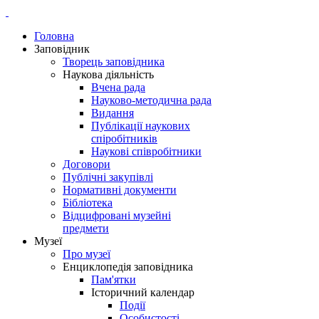
Головна
Заповідник
Творець заповідника
Наукова діяльність
Вчена рада
Науково-методична рада
Видання
Публікації наукових
спіробітників
Наукові співробітники
Договори
Публічні закупівлі
Нормативні документи
Бібліотека
Відцифровані музейні
предмети
Музеї
Про музеї
Енциклопедія заповідника
Пам'ятки
Історичний календар
Події
Особистості