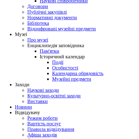
Наукові співробітники
Договори
Публічні закупівлі
Нормативні документи
Бібліотека
Відцифровані музейні предмети
Музеї
Про музеї
Енциклопедія заповідника
Пам'ятки
Історичний календар
Події
Особистості
Календарна обрядовість
Музейні предмети
Заходи
Наукові заходи
Культурно-освітні заходи
Виставки
Новини
Відвідувачу
Режим роботи
Вартість послуг
Правила відвідування
Афіша заходів