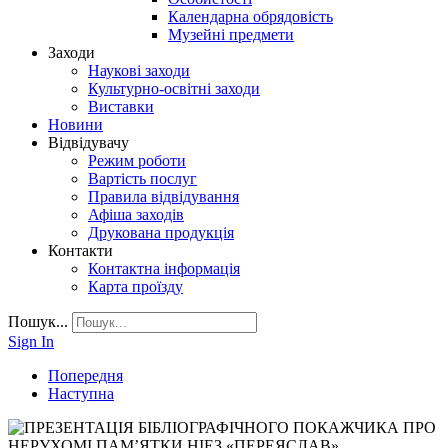
Календарна обрядовість
Музейні предмети
Заходи
Наукові заходи
Культурно-освітні заходи
Виставки
Новини
Відвідувачу
Режим роботи
Вартість послуг
Правила відвідування
Афіша заходів
Друкована продукція
Контакти
Контактна інформація
Карта проїзду
Пошук...
Sign In
Попередня
Наступна