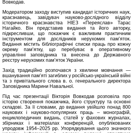
Вовкодав.
Модератором заходу виступив кандидат історичних наук,
краєзнавець, завідувач науково-дослідного відділу
історичного краєзнавства НІЕЗ «Переяслав» Тарас
Нагайко. Він представив видання та його авторку,
підкресливши, що покажчик є важливим практичним
інструментом для дослідників нерухомих пам’яток.
Видання містить бібліографічні списки праць про кожну
окрему пам’ятку, що перебуває в оперативному
управлінні заповідника та внесена до Державного
реєстру нерухомих пам’яток України.
Захід традиційно розпочався з хвилини мовчання —
вшанування пам’яті загиблих у російсько-українській війні
та з привітального слова в. о. генерального директора
Заповідника Марини Навальної.
Під час презентації Вікторія Вовкодав розповіла про
історію створення покажчика, його структуру та основні
складові. За її словами, до видання увійшло понад 800
наукових і науково-популярних праць – монографій,
енциклопедичних видань, статей у фахових журналах,
збірниках і матеріалах конференцій, опублікованих
упродовж 1954–2025 рр. Упорядкування цього значного