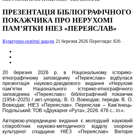
ПРЕЗЕНТАЦІЯ БІБЛІОГРАФІЧНОГО
ПОКАЖЧИКА ПРО НЕРУХОМІ
ПАМ’ЯТКИ НІЕЗ «ПЕРЕЯСЛАВ»
Культурно-освітні заходи
21 березня 2026
Перегляди: 826
20 березня 2026 р. в Національному історико-
етнографічному заповіднику «Переяслав» відбулася
презентація науково-довідкового видання «Нерухомі
пам’ятки Національного історико-етнографічного
заповідника «Переяслав»: бібліографічний покажчик
(1954–2025) / авт.-упоряд.: В. О. Вовкодав; передм. В. О.
Вовкодав; НІЕЗ «Переяслав». Переяслав – Кам’янець-
Подільський: ТОВ «Друкарня «Рута», 2026. 476 с.: іл.».
Авторкою-упорядницею видання є молодший науковий
співробітник науково-методичного відділу охорони
культурної спадщини НІЕЗ «Переяслав» Вікторія