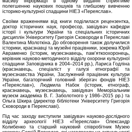
масиву інформації в одному виданні сприятиме
полегшенню наукових пошуків та глибшому вивченню
історико-культурної спадщини НІЕЗ «Переяслав».
Своїми враженнями від книги поділилася рецензентка,
доктор історичних наук, професор, завідувач кафедри
історії і культури України та спеціальних історичних
дисциплін Університету Григорія Сковороди в Переяславі
Валентина Молоткіна. До обговорення також долучилися
історики, краєзнавці та музейні працівники, зокрема Юрій
Авраменко (історик, музеєзнавець, пам’яткоохоронець,
керівник науково-методичного відділу охорони культурної
спадщини Заповідника в 2004–2014 рр.), Лариса Годліна
(краєзнавець, спеціаліст у галузі етнографії та
музеєзнавства України, Заслужений працівник культури
України, багаторічний головний зберігач фондів НІЕЗ
«Переяслав»), Людмила Набок (історик, етнограф,
краєзнавець, музеєзнавець, завідувач Меморіальним
музеєм академіка В. Г. Заболотного у 1986–2015 рр.) та
Ольга Шкира (директор бібліотеки Університету Григорія
Сковороди в Переяславі).
Під час заходу виступили завідувач науково-дослідного
відділу археології НІЕЗ «Переяслав» Олександр
Колибенко та старший науковий співробітник Музею