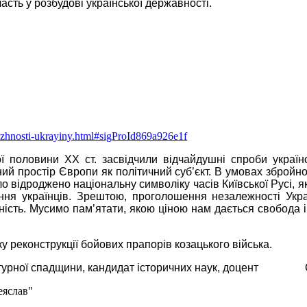
асть у розбудові української державності.
alezhnosti-ukrayiny.html#sigProId869a926e1f
 половини ХХ ст. засвідчили відчайдушні спроби українс
ий простір Європи як політичний суб’єкт. В умовах збройн
о відроджено національну символіку часів Київської Русі, 
ння українців. Зрештою, проголошення незалежності Укра
ність. Мусимо пам’ятати, якою ціною нам дається свобода і
у реконструкції бойових прапорів козацького війська.
 культурної спадщини, кандидат історичних наук, доцен
еяслав"