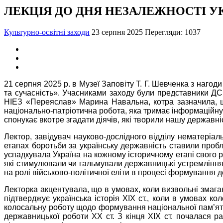
ЛЕКЦІЯ ДО ДНЯ НЕЗАЛЕЖНОСТІ У
Культурно-освітні заходи
23 серпня 2025
Перегляди: 1037
21 серпня 2025 р. в Музеї Заповіту Т. Г. Шевченка з наго
та сучасність». Учасниками заходу були представники ДСН
НІЕЗ «Переяслав» Марина Навальна, котра зазначила, що
національно-патріотична робота, яка тримає інформаційну
спонукає вкотре згадати діячів, які творили нашу державні
Лектор, завідувач науково-дослідного відділу нематеріал
етапах боротьби за українську державність ставили проб
успадкувала Україна на кожному історичному етапі свого ро
які стимулювали чи гальмували державницькі устремління 
на ролі військово-політичної еліти в процесі формування 
Лекторка акцентувала, що в умовах, коли визвольні змага
підтверджує українська історія ХІХ ст., коли в умовах кол
колосальну роботу щодо формування національної пам’яті, 
державницької роботи ХХ ст. З кінця ХІХ ст. почалася ра