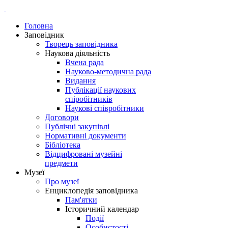
Головна
Заповідник
Творець заповідника
Наукова діяльність
Вчена рада
Науково-методична рада
Видання
Публікації наукових
спіробітників
Наукові співробітники
Договори
Публічні закупівлі
Нормативні документи
Бібліотека
Відцифровані музейні
предмети
Музеї
Про музеї
Енциклопедія заповідника
Пам'ятки
Історичний календар
Події
Особистості