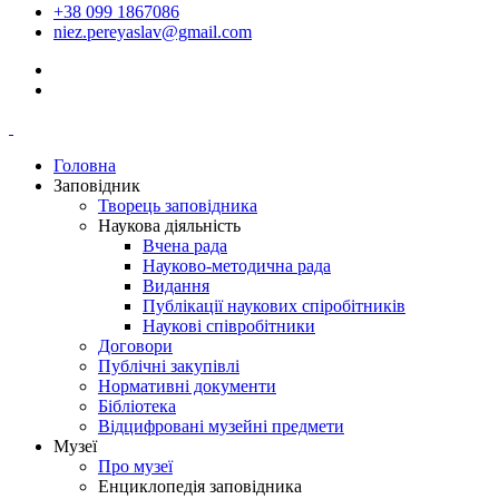
+38 099 1867086
niez.pereyaslav@gmail.com
Головна
Заповідник
Творець заповідника
Наукова діяльність
Вчена рада
Науково-методична рада
Видання
Публікації наукових спіробітників
Наукові співробітники
Договори
Публічні закупівлі
Нормативні документи
Бібліотека
Відцифровані музейні предмети
Музеї
Про музеї
Енциклопедія заповідника