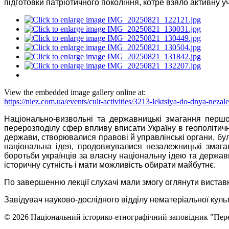
підготовки патріотичного покоління, котре взяло активну уч
View the embedded image gallery online at:
https://niez.com.ua/events/cult-activities/3213-lektsiya-do-dnya-nez
Національно-визвольні та державницькі змагання першої
перерозподілу сфер впливу вписати Україну в геополітичн
держави, створювалися правові й управлінські органи, бул
національна ідея, продовжувалися незалежницькі змага
боротьби українців за власну національну ідею та держав
історичну сутність і мати можливість обирати майбутнє.
По завершенню лекції слухачі мали змогу оглянути виставк
Завідувач науково-дослідного відділу нематеріальної
© 2026 Національний історико-етнографічний заповідник "Пер