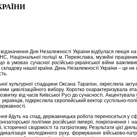
КРАЇНИ
ди відзначення Дня Незалежності України відбулася лекція н
С, Національної поліції м. Переяслава, музейні працівники
 в умовах сучасної російсько-української війни важливи
 складову нашої країни. День Незалежності України – це не
сть.
ьної культурної спадщини Оксана Тарапон, окреслила актуал
леми цивілізаційного вибору. Коротко охарактеризувала ет
звитку від часів Київської Русі до сучасності. Акцентувала
українців, підкреслила європейський вектор суспільно-політ
державності.
ння йдуть на спад, державницька робота переноситься у сф
онізаторської політики російської імперії, покріпачення і 
історичної свідомості та патріотизму. Результати цієї діяль
дикалізація молодіжного руху, формування військово-патрі