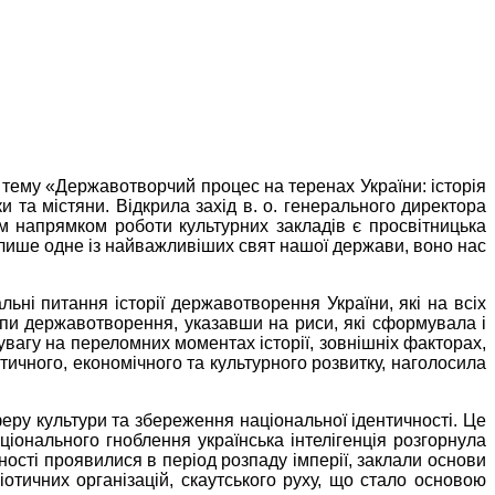
а тему «Державотворчий процес на теренах України: історія
 та містяни. Відкрила захід в. о. генерального директора
м напрямком роботи культурних закладів є просвітницька
 лише одне із найважливіших свят нашої держави, воно нас
ьні питання історії державотворення України, які на всіх
апи державотворення, указавши на риси, які сформувала і
 увагу на переломних моментах історії, зовнішніх факторах,
ичного, економічного та культурного розвитку, наголосила
еру культури та збереження національної ідентичності. Це
національного гноблення українська інтелігенція розгорнула
ності проявилися в період розпаду імперії, заклали основи
отичних організацій, скаутського руху, що стало основою