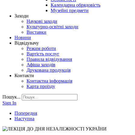
Календарна обрядовість
Музейні предмети
Заходи
Наукові заходи
Культурно-освітні заходи
Виставки
Новини
Відвідувачу
Режим роботи
Вартість послуг
Правила відвідування
Афіша заходів
Друкована продукція
Контакти
Контактна інформація
Карта проїзду
Пошук...
Sign In
Попередня
Наступна