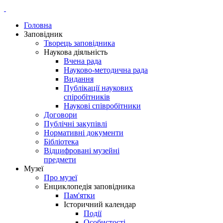
Головна
Заповідник
Творець заповідника
Наукова діяльність
Вчена рада
Науково-методична рада
Видання
Публікації наукових
спіробітників
Наукові співробітники
Договори
Публічні закупівлі
Нормативні документи
Бібліотека
Відцифровані музейні
предмети
Музеї
Про музеї
Енциклопедія заповідника
Пам'ятки
Історичний календар
Події
Особистості