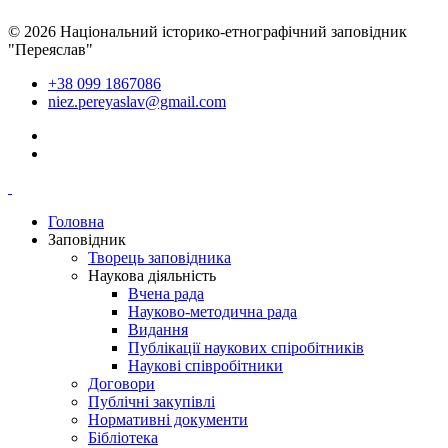
© 2026 Національний історико-етнографічний заповідник
"Переяслав"
+38 099 1867086
niez.pereyaslav@gmail.com
Головна
Заповідник
Творець заповідника
Наукова діяльність
Вчена рада
Науково-методична рада
Видання
Публікації наукових спіробітників
Наукові співробітники
Договори
Публічні закупівлі
Нормативні документи
Бібліотека