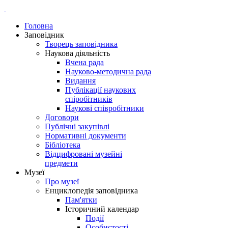
Головна
Заповідник
Творець заповідника
Наукова діяльність
Вчена рада
Науково-методична рада
Видання
Публікації наукових
спіробітників
Наукові співробітники
Договори
Публічні закупівлі
Нормативні документи
Бібліотека
Відцифровані музейні
предмети
Музеї
Про музеї
Енциклопедія заповідника
Пам'ятки
Історичний календар
Події
Особистості