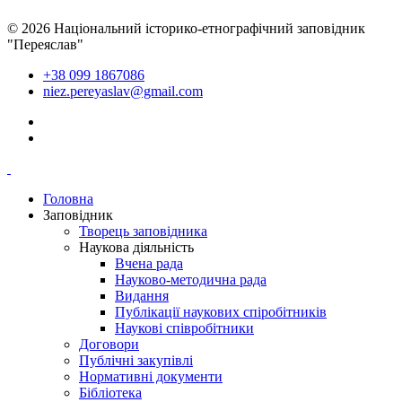
© 2026 Національний історико-етнографічний заповідник
"Переяслав"
+38 099 1867086
niez.pereyaslav@gmail.com
Головна
Заповідник
Творець заповідника
Наукова діяльність
Вчена рада
Науково-методична рада
Видання
Публікації наукових спіробітників
Наукові співробітники
Договори
Публічні закупівлі
Нормативні документи
Бібліотека