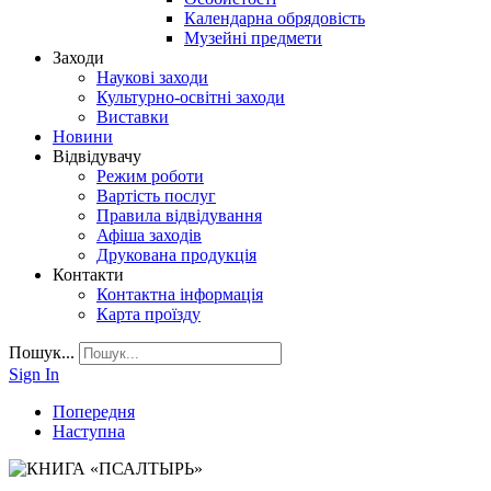
Календарна обрядовість
Музейні предмети
Заходи
Наукові заходи
Культурно-освітні заходи
Виставки
Новини
Відвідувачу
Режим роботи
Вартість послуг
Правила відвідування
Афіша заходів
Друкована продукція
Контакти
Контактна інформація
Карта проїзду
Пошук...
Sign In
Попередня
Наступна