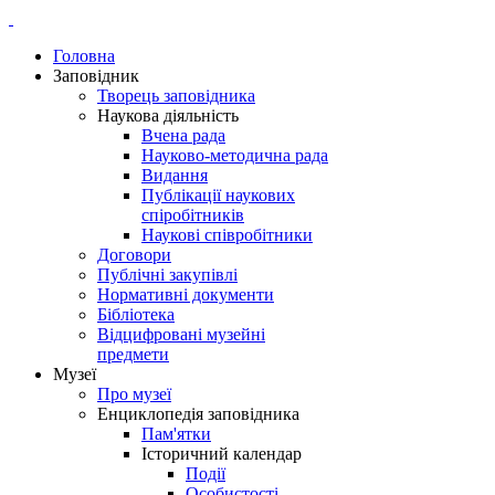
Головна
Заповідник
Творець заповідника
Наукова діяльність
Вчена рада
Науково-методична рада
Видання
Публікації наукових
спіробітників
Наукові співробітники
Договори
Публічні закупівлі
Нормативні документи
Бібліотека
Відцифровані музейні
предмети
Музеї
Про музеї
Енциклопедія заповідника
Пам'ятки
Історичний календар
Події
Особистості