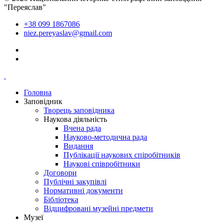
"Переяслав"
+38 099 1867086
niez.pereyaslav@gmail.com
Головна
Заповідник
Творець заповідника
Наукова діяльність
Вчена рада
Науково-методична рада
Видання
Публікації наукових спіробітників
Наукові співробітники
Договори
Публічні закупівлі
Нормативні документи
Бібліотека
Відцифровані музейні предмети
Музеї