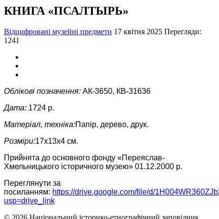
КНИГА «ПСАЛТЫРЬ»
Відцифровані музейні предмети
17 квітня 2025
Перегляди:
1241
Облікові позначення:
АК-3650, КВ-31636
Дата:
1724 р.
Матеріал, техніка:
Папір, дерево, друк.
Розміри:
17х13х4 см.
Прийнята до основного фонду «Переяслав-
Хмельницького історичного музею» 01.12.2000 р.
Переглянути за
посиланням:
https://drive.google.com/file/d/1H004WR360
usp=drive_link
© 2026 Національний історико-етнографічний заповідник