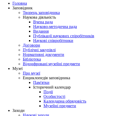
Головна
Заповідник
Творець заповідника
Наукова діяльність
Вчена рада
Науково-методична рада
Видання
Публікації наукових спіробітників
Наукові співробітники
Договори
Публічні закупівлі
Нормативні документи
Бібліотека
Відцифровані музейні предмети
Музеї
Про музеї
Енциклопедія заповідника
Пам'ятки
Історичний календар
Події
Особистості
Календарна обрядовість
Музейні предмети
Заходи
Наукові заходи