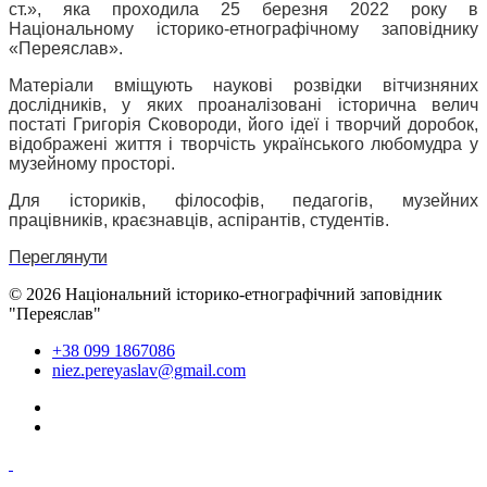
ст.», яка проходила 25 березня 2022 року в
Національному історико-етнографічному заповіднику
«Переяслав».
Матеріали вміщують наукові розвідки вітчизняних
дослідників, у яких проаналізовані історична велич
постаті Григорія Сковороди, його ідеї і творчий доробок,
відображені життя і творчість українського любомудра у
музейному просторі.
Для істориків, філософів, педагогів, музейних
працівників, краєзнавців, аспірантів, студентів.
Переглянути
© 2026 Національний історико-етнографічний заповідник
"Переяслав"
+38 099 1867086
niez.pereyaslav@gmail.com