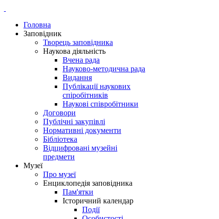
Головна
Заповідник
Творець заповідника
Наукова діяльність
Вчена рада
Науково-методична рада
Видання
Публікації наукових
спіробітників
Наукові співробітники
Договори
Публічні закупівлі
Нормативні документи
Бібліотека
Відцифровані музейні
предмети
Музеї
Про музеї
Енциклопедія заповідника
Пам'ятки
Історичний календар
Події
Особистості