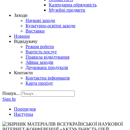
Календарна обрядовість
Музейні предмети
Заходи
Наукові заходи
Культурно-освітні заходи
Виставки
Новини
Відвідувачу
Режим роботи
Вартість послуг
Правила відвідування
Афіша заходів
Друкована продукція
Контакти
Контактна інформація
Карта проїзду
Пошук...
Sign In
Попередня
Наступна