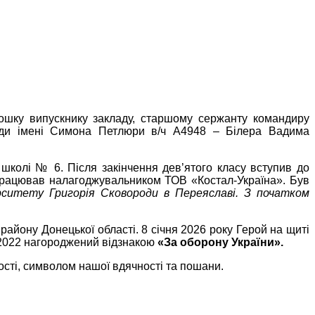
дошку випускнику закладу, старшому сержанту командиру
ригади імені Симона Петлюри в/ч А4948 – Білера Вадима
 школі № 6. Після закінчення дев’ятого класу вступив до
працював налагоджувальником ТОВ «Костал-Україна». Був
рситету Григорія Сковороди в Переяславі. З початком
району Донецької області. 8 січня 2026 року Герой на щиті
.2022 нагороджений відзнакою
«За оборону України»
.
ості, символом нашої вдячності та пошани.