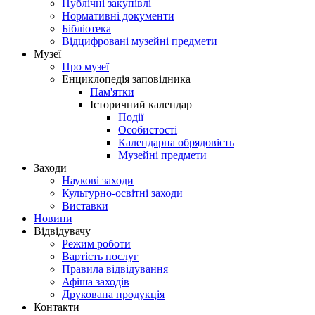
Публічні закупівлі
Нормативні документи
Бібліотека
Відцифровані музейні предмети
Музеї
Про музеї
Енциклопедія заповідника
Пам'ятки
Історичний календар
Події
Особистості
Календарна обрядовість
Музейні предмети
Заходи
Наукові заходи
Культурно-освітні заходи
Виставки
Новини
Відвідувачу
Режим роботи
Вартість послуг
Правила відвідування
Афіша заходів
Друкована продукція
Контакти