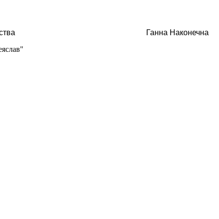
го краєзнавства Ганна Наконечна
еяслав"