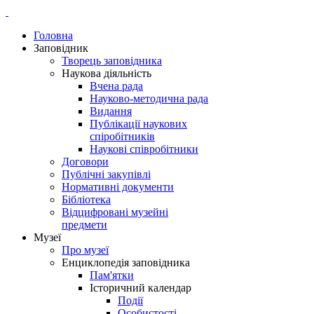
Головна
Заповідник
Творець заповідника
Наукова діяльність
Вчена рада
Науково-методична рада
Видання
Публікації наукових
спіробітників
Наукові співробітники
Договори
Публічні закупівлі
Нормативні документи
Бібліотека
Відцифровані музейні
предмети
Музеї
Про музеї
Енциклопедія заповідника
Пам'ятки
Історичний календар
Події
Особистості