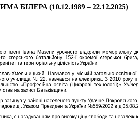
БІЛЕРА (10.12.1989 – 22.12.2025)
ею імені Івана Мазепи урочисто відкрили меморіальну 
І-го єгерського батальйону 152-ї окремої єгерської б
нітет та територіальну цілісність України.
ав-Хмельницький. Навчався у міській загально-освітньої
ного училища № 22, навчався на електрика. З 2010 року 
альністю «Професійна освіта (Цифрові технології)»
Уніве
 став на захист Батьківщини.
лер загинув у районі населеного пункту Удачне Покровського 
ладовищі. Указом Президента України №559/2022 від 05.08
ника, є нагадуванням про високу ціну свободи та незалежн