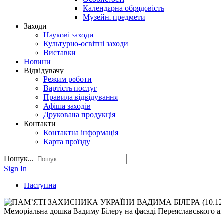
Календарна обрядовість
Музейні предмети
Заходи
Наукові заходи
Культурно-освітні заходи
Виставки
Новини
Відвідувачу
Режим роботи
Вартість послуг
Правила відвідування
Афіша заходів
Друкована продукція
Контакти
Контактна інформація
Карта проїзду
Пошук...
Sign In
Наступна
Меморіальна дошка Вадиму Білеру на фасаді Переяславського а