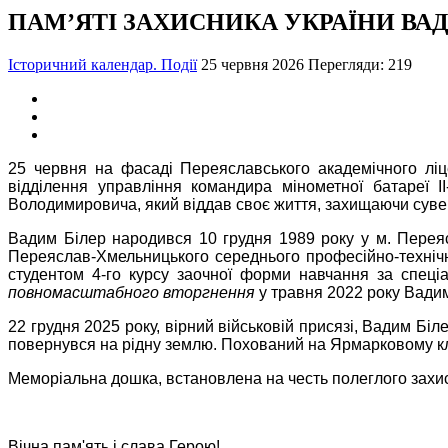
ПАМ’ЯТІ ЗАХИСНИКА УКРАЇНИ ВАДИМА 
Історичний календар. Події
25 червня 2026
Перегляди: 219
25 червня на фасаді Переяславського академічного ліц
відділення управління командира мінометної батареї І
Володимировича, який віддав своє життя, захищаючи сувере
Вадим Білер народився 10 грудня 1989 року у м. Переясл
Переяслав-Хмельницького середнього професійно-техніч
студентом 4-го курсу заочної форми навчання за спеці
повномасштабного вторгнення
у травня 2022 року Вадим
22 грудня 2025 року, вірний військовій присязі, Вадим Бі
повернувся на рідну землю. Похований на Ярмарковому к
Меморіальна дошка, встановлена на честь полеглого захис
Вічна пам'ять і слава Герою!