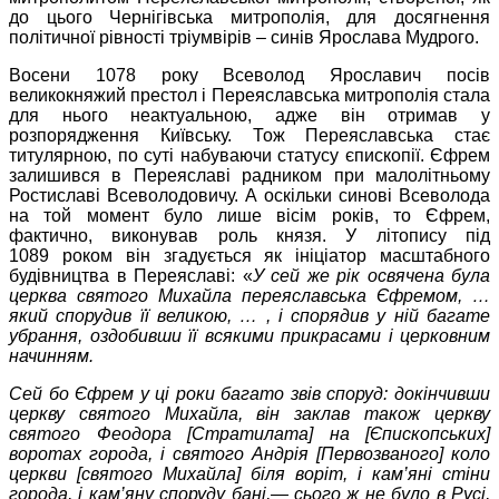
до цього Чернігівська митрополія, для досягнення
політичної рівності тріумвірів – синів Ярослава Мудрого.
Восени 1078 року Всеволод Ярославич посів
великокняжий престол і Переяславська митрополія стала
для нього неактуальною, адже він отримав у
розпорядження Київську. Тож Переяславська стає
титулярною, по суті набуваючи статусу єпископії. Єфрем
залишився в Переяславі радником при малолітньому
Ростиславі Всеволодовичу. А оскільки синові Всеволода
на той момент було лише вісім років, то Єфрем,
фактично, виконував роль князя. У літопису під
1089 роком він згадується як ініціатор масштабного
будівництва в Переяславі: «
У сей же рік освячена була
церква святого Михайла переяславська Єфремом, …
який спорудив її великою, … , і спорядив у ній багате
убрання, оздобивши її всякими прикрасами і церковним
начинням.
Сей бо Єфрем у ці роки багато звів споруд: докінчивши
церкву святого Михайла, він заклав також церкву
святого Феодора [Стратилата] на [Єпископських]
воротах города, і святого Андрія [Первозваного
]
коло
церкви [святого Михайла] біля воріт, і кам’яні стіни
города, і кам’яну споруду бані,— сього ж не було в Русі,