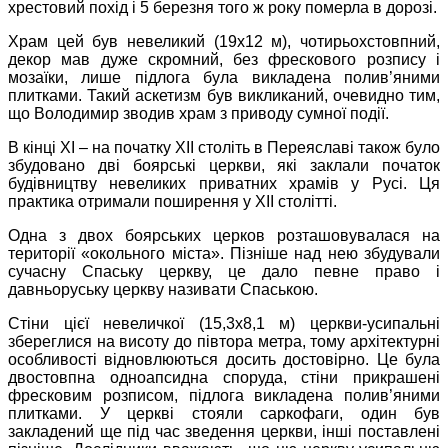
хрестовий похід і 5 березня того ж року померла в дорозі.
Храм цей був невеликий (19х12 м), чотирьохстовпний,
декор мав дуже скромний, без фрескового розпису і
мозаїки, лише підлога була викладена полив’яними
плитками. Такий аскетизм був викликаний, очевидно тим,
що Володимир зводив храм з приводу сумної події.
В кінці ХІ – на початку ХІІ століть в Переяславі також було
збудовано дві боярські церкви, які заклали початок
будівництву невеликих приватних храмів у Русі. Ця
практика отримали поширення у ХІІ столітті.
Одна з двох боярських церков розташовувалася на
території «окольного міста». Пізніше над нею збудували
сучасну Спаську церкву, це дало певне право і
давньоруську церкву називати Спаською.
Стіни цієї невеличкої (15,3х8,1 м) церкви-усипальні
збереглися на висоту до півтора метра, тому архітектурні
особливості відновлюються досить достовірно. Це була
двостовпна одноапсидна споруда, стіни прикрашені
фресковим розписом, підлога викладена полив’яними
плитками. У церкві стояли саркофаги, один був
закладений ще під час зведення церкви, інші поставлені