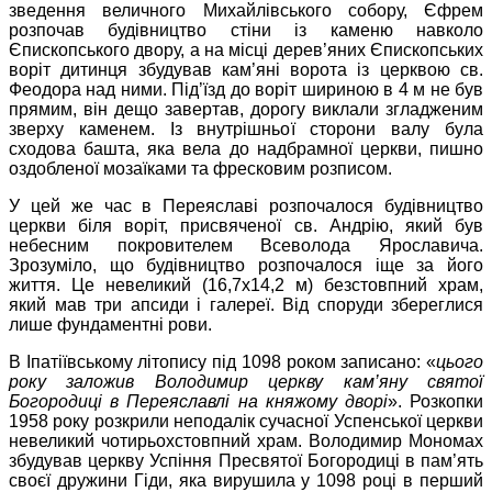
зведення величного Михайлівського собору, Єфрем
розпочав будівництво стіни із каменю навколо
Єпископського двору, а на місці дерев’яних Єпископських
воріт дитинця збудував кам’яні ворота із церквою св.
Феодора над ними. Під’їзд до воріт шириною в 4 м не був
прямим, він дещо завертав, дорогу виклали згладженим
зверху каменем. Із внутрішньої сторони валу була
сходова башта, яка вела до надбрамної церкви, пишно
оздобленої мозаїками та фресковим розписом.
У цей же час в Переяславі розпочалося будівництво
церкви біля воріт, присвяченої св. Андрію, який був
небесним покровителем Всеволода Ярославича.
Зрозуміло, що будівництво розпочалося іще за його
життя. Це невеликий (16,7х14,2 м) безстовпний храм,
який мав три апсиди і галереї. Від споруди збереглися
лише фундаментні рови.
В Іпатіївському літопису під 1098 роком записано: «
цього
року заложив Володимир церкву кам’яну святої
Богородиці в Переяславлі на княжому дворі
». Розкопки
1958 року розкрили неподалік сучасної Успенської церкви
невеликий чотирьохстовпний храм. Володимир Мономах
збудував церкву Успіння Пресвятої Богородиці в пам’ять
своєї дружини Гіди, яка вирушила у 1098 році в перший