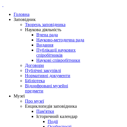
Головна
Заповідник
Творець заповідника
Наукова діяльність
Вчена рада
Науково-методична рада
Видання
Публікації наукових
спіробітників
Наукові співробітники
Договори
Публічні закупівлі
Нормативні документи
Бібліотека
Відцифровані музейні
предмети
Музеї
Про музеї
Енциклопедія заповідника
Пам'ятки
Історичний календар
Події
Особистості