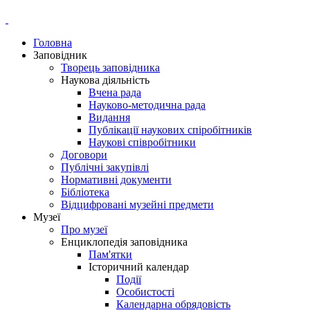
Головна
Заповідник
Творець заповідника
Наукова діяльність
Вчена рада
Науково-методична рада
Видання
Публікації наукових спіробітників
Наукові співробітники
Договори
Публічні закупівлі
Нормативні документи
Бібліотека
Відцифровані музейні предмети
Музеї
Про музеї
Енциклопедія заповідника
Пам'ятки
Історичний календар
Події
Особистості
Календарна обрядовість