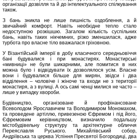
організації дозвілля та й до інтелектуального спілкування
також.
З бань зникла не лише пишність оздоблення, а й
звичайний комфорт. Навіть необхідне тепло стало
недоступною розкішшю. Загалом кількість суспільних
бань, навіть таких нікчемних, різко зменшилася, адже
турбота про власне тіло вважалася гріховною.
У Візантійській імперії в добу класичного середньовіччя
бані будувалися і при монастирях. Монастирські
«мивниці» не були шикарними, але помитися в них
можна було і відвідувати їх дозволялося усім. Власне
вони і будувалися більше для мирян, звідси і два
відділення – чоловіче і жіноче та входи не з території
монастиря, а з вулиці. А ось самі ченці милися не часто –
лише у випадку хвороби.
Будівництво, організоване й профінансоване
Всеволодом Ярославичем та Володимиром Мономахом,
та проведене артіллю, привезеною Єфремом і під його,
Єфремовим керівництвом, визначило подальшу
містобудівельну структуру та архітектурне обличчя
Переяславля Руського. Михайлівський собор,
Андріївська та церква Успіння Пресвятої Богородиці, два