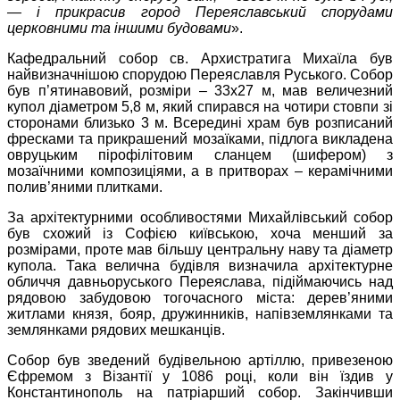
— і прикрасив город Переяславський спорудами
церковними та іншими будовами
».
Кафедральний собор св. Архистратига Михаїла був
найвизначнішою спорудою Переяславля Руського. Собор
був п’ятинавовий, розміри – 33х27 м, мав величезний
купол діаметром 5,8 м, який спирався на чотири стовпи зі
сторонами близько 3 м. Всередині храм був розписаний
фресками та прикрашений мозаїками, підлога викладена
овруцьким пірофілітовим сланцем (шифером) з
мозаїчними композиціями, а в притворах – керамічними
полив’яними плитками.
За архітектурними особливостями Михайлівський собор
був схожий із Софією київською, хоча менший за
розмірами, проте мав більшу центральну наву та діаметр
купола. Така велична будівля визначила архітектурне
обличчя давньоруського Переяслава, підіймаючись над
рядовою забудовою тогочасного міста: дерев’яними
житлами князя, бояр, дружинників, напівземлянками та
землянками рядових мешканців.
Собор був зведений будівельною артіллю, привезеною
Єфремом з Візантії у 1086 році, коли він їздив у
Константинополь на патріарший собор. Закінчивши