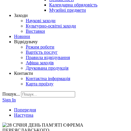
Календарна обрядовість
Музейні предмети
Заходи
Наукові заходи
Культурно-освітні заходи
Виставки
Новини
Відвідувачу
Режим роботи
Вартість послуг
Правила відвідування
Афіша заходів
Друкована продукція
Контакти
Контактна інформація
Карта проїзду
Пошук...
Sign In
Попередня
Наступна