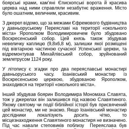
боярські храми, кам’яні Єпископські ворота й красива
церква над ними справляли незабутнє враження. Місто
було ошатним, величним, красивим.
З джерел відомо, що за межами Єфремового будівництва
у давньоруському Переяславі на території «окольного
міста» Ярополком Володимировичем було збудовано
Воскресенський собор. Цей князь також збудував
невеличку каплицю (9,8х6,8 м), залишки якої розміщені
під вівтарною частиною сучасної Успенської церкви, та
відремонтував Михайлівський собор, зруйнований
землетрусом 1124 року.
У літопису є згадки про два переяславські монастирі
давньоруського часу. Іоанівський монастир із
Воскресенською церквою, збудованою Ярополком,
знаходився на території «окольного міста».
Інший збудував боярин Володимира Мономаха Славята,
тож у джерелах він залишився під назвою Славятиного.
Якому святому чи події біблійної історії був присвячений
цей монастир, ми не знаємо. Якщо Іоанівський монастир
дослідники локалізують досить чітко, то
місцезнаходження Славятиного монастиря не визначено.
Під час навали степовиків поблизу Переяслава був