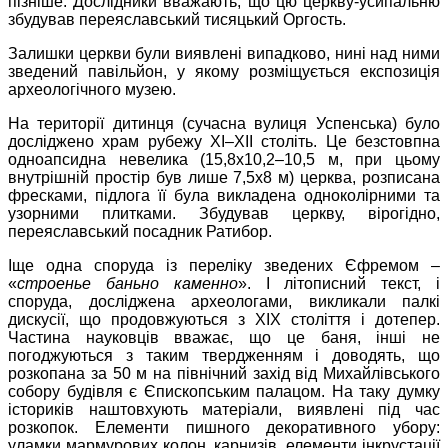
пізніше. Дослідники вважають, що цю церкву-усипальню
збудував переяславський тисяцький Оргость.
Залишки церкви були виявлені випадково, нині над ними
зведений павільйон, у якому розміщується експозиція
археологічного музею.
На території дитинця (сучасна вулиця Успенська) було
досліджено храм рубежу ХІ–ХІІ століть. Це безстовпна
одноапсидна невелика (15,8х10,2–10,5 м, при цьому
внутрішній простір був лише 7,5х8 м) церква, розписана
фресками, підлога її була викладена одноколірними та
узорними плитками. Збудував церкву, вірогідно,
переяславський посадник Ратибор.
Іще одна споруда із переліку зведених Єфремом –
«
строенье баньно каменно
». І літописний текст, і
споруда, досліджена археологами, викликали палкі
дискусії, що продовжуються з ХІХ століття і дотепер.
Частина науковців вважає, що це баня, інші не
погоджуються з таким твердженням і доводять, що
розкопана за 50 м на північний захід від Михайлівського
собору будівля є Єпископським палацом. На таку думку
істориків наштовхують матеріали, виявлені під час
розкопок. Елементи пишного декоративного убору:
уламки мармурових колон, карнизів, елементи інкрустації