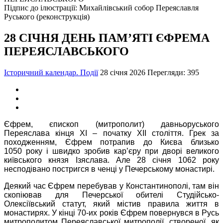
Підпис до ілюстрації: Михайлівський собор Переяславля
Руського (реконструкція)
28 СІЧНЯ ДЕНЬ ПАМ’ЯТІ ЄФРЕМА
ПЕРЕЯСЛАВСЬКОГО
Історичний календар. Події
28 січня 2026
Перегляди: 395
Єфрем, єпископ (митрополит) давньоруського
Переяслава кінця ХІ – початку ХІІ століття. Грек за
походженням, Єфрем потрапив до Києва близько
1050 року і швидко зробив кар’єру при дворі великого
київського князя Ізяслава. Але 28 січня 1062 року
несподівано постригся в ченці у Печерському монастирі.
Деякий час Єфрем перебував у Константинополі, там він
скопіював для Печерської обителі Студійсько-
Олексіївський статут, який містив правила життя в
монастирях. У кінці 70-их років Єфрем повернувся в Русь
митрополитом Переяславської митрополії, створеної, як