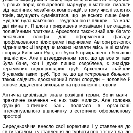
з різних порід кольорового мармуру, шматочки смальти
від настінних мозаїчних композицій, в тому числі золотих
тонів, змушують сумніватися, що це всього лише баня.
Будівля була кам’яною – збудованою із плінфи – та мала
дві кімнати. Підлога прикрашена мозаїками і викладена
полив’яними плитками. Археологи також знайшли багато
лекальної плінфи для оформлення фасаду,
профільованого пілястрами і карнизами. Автори розкопок
відзначили: «Навряд чи можна назвати якісь інші кам’яні
споруди Київської Русі, які були б прикрашені з більшою
пишністю». Але підтвердженням того, що це все ж таки
була баня, хоч і дуже пишно оздоблена, є знахідки
керамічних водопровідних труб. Археологи знайшли
6 уламків таких труб. Про те, що це «
строенье баньно
»,
також свідчить двокамерний план споруди – чоловіче й
жіноче відділення виходили на протилежні сторони.
Антична цивілізація знала розкішні терми. Вони мали і
практичне значення –в них таки милися. Але головна
функція античних бань полягала в організації
інтелектуального відпочинку в естетично оформленому
просторі.
Середньовіччя внесло свої корективи і у ставлення до
світу загалом, і у ставлення до турботи про гігієну тіла, до