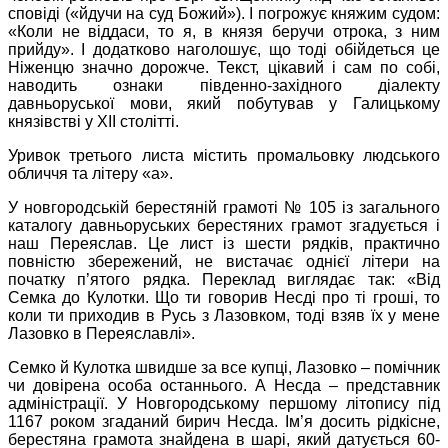
сповіді («йдучи на суд Божий»). І погрожує княжим судом:
«Коли не віддаси, то я, в князя беручи отрока, з ним
прийду». І додатково наголошує, що тоді обійдеться це
Ніженцю значно дорожче. Текст, цікавий і сам по собі,
наводить ознаки південно-західного діалекту
давньоруської мови, який побутував у Галицькому
князівстві у ХІІ столітті.
Уривок третього листа містить промальовку людського
обличчя та літеру «а».
У новгородській берестяній грамоті № 105 із загального
каталогу давньоруських берестяних грамот згадується і
наш Переяслав. Це лист із шести рядків, практично
повністю збережений, не вистачає однієї літери на
початку п’ятого рядка. Переклад виглядає так: «Від
Семка до Кулотки. Що ти говорив Несді про ті гроші, то
коли ти приходив в Русь з Лазовком, тоді взяв їх у мене
Лазовко в Переяславлі».
Семко й Кулотка швидше за все купці, Лазовко – помічник
чи довірена особа останнього. А Несда – представник
адміністрації. У Новгородському першому літопису під
1167 роком згаданий бирич Несда. Ім’я досить рідкісне,
берестяна грамота знайдена в шарі, який датується 60-