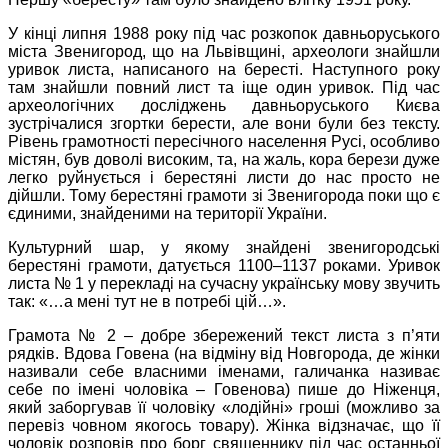
У кінці липня 1988 року під час розкопок давньоруського
міста Звенигород, що на Львівщині, археологи знайшли
уривок листа, написаного на бересті. Наступного року
там знайшли повний лист та іще один уривок. Під час
археологічних досліджень давньоруського Києва
зустрічалися згортки берести, але вони були без тексту.
Рівень грамотності пересічного населення Русі, особливо
містян, був доволі високим, та, на жаль, кора берези дуже
легко руйнується і берестяні листи до нас просто не
дійшли. Тому берестяні грамоти зі Звенигорода поки що є
єдиними, знайденими на території України.
Культурний шар, у якому знайдені звенигородські
берестяні грамоти, датується 1100–1137 роками. Уривок
листа № 1 у перекладі на сучасну українську мову звучить
так: «…а мені тут не в потребі цій…».
Грамота № 2 – добре збережений текст листа з п’яти
рядків. Вдова Говена (на відміну від Новгорода, де жінки
називали себе власними іменами, галичанка називає
себе по імені чоловіка – Говенова) пише до Ніженця,
який заборгував її чоловіку «лодійні» гроші (можливо за
перевіз човном якогось товару). Жінка відзначає, що її
чоловік розповів про борг священнику під час останньої