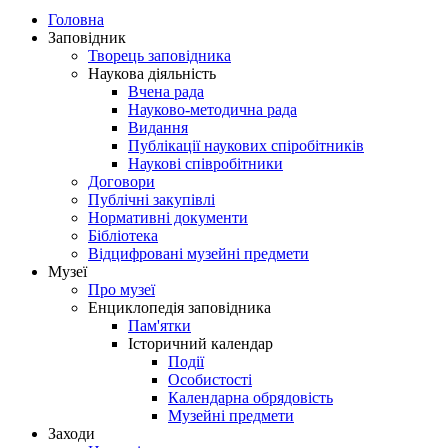
Головна
Заповідник
Творець заповідника
Наукова діяльність
Вчена рада
Науково-методична рада
Видання
Публікації наукових спіробітників
Наукові співробітники
Договори
Публічні закупівлі
Нормативні документи
Бібліотека
Відцифровані музейні предмети
Музеї
Про музеї
Енциклопедія заповідника
Пам'ятки
Історичний календар
Події
Особистості
Календарна обрядовість
Музейні предмети
Заходи