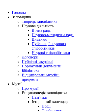
Головна
Заповідник
Творець заповідника
Наукова діяльність
Вчена рада
Науково-методична рада
Видання
Публікації наукових
спіробітників
Наукові співробітники
Договори
Публічні закупівлі
Нормативні документи
Бібліотека
Відцифровані музейні
предмети
Музеї
Про музеї
Енциклопедія заповідника
Пам'ятки
Історичний календар
Події
Особистості