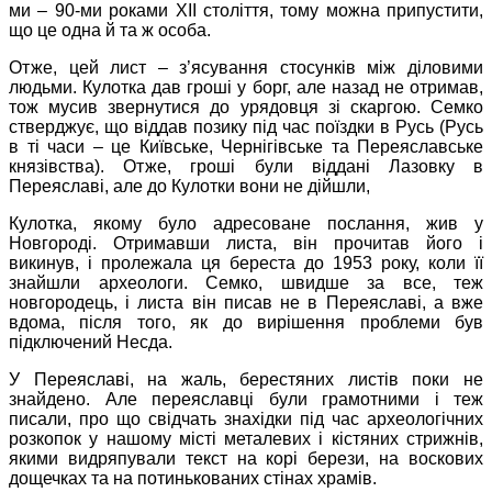
ми – 90-ми роками ХІІ століття, тому можна припустити,
що це одна й та ж особа.
Отже, цей лист – з’ясування стосунків між діловими
людьми. Кулотка дав гроші у борг, але назад не отримав,
тож мусив звернутися до урядовця зі скаргою. Семко
стверджує, що віддав позику під час поїздки в Русь (Русь
в ті часи – це Київське, Чернігівське та Переяславське
князівства). Отже, гроші були віддані Лазовку в
Переяславі, але до Кулотки вони не дійшли,
Кулотка, якому було адресоване послання, жив у
Новгороді. Отримавши листа, він прочитав його і
викинув, і пролежала ця береста до 1953 року, коли її
знайшли археологи. Семко, швидше за все, теж
новгородець, і листа він писав не в Переяславі, а вже
вдома, після того, як до вирішення проблеми був
підключений Несда.
У Переяславі, на жаль, берестяних листів поки не
знайдено. Але переяславці були грамотними і теж
писали, про що свідчать знахідки під час археологічних
розкопок у нашому місті металевих і кістяних стрижнів,
якими видряпували текст на корі берези, на воскових
дощечках та на потинькованих стінах храмів.