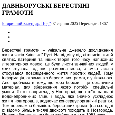
ДАВНЬОРУСЬКІ БЕРЕСТЯНІ
ГРАМОТИ
Історичний календар. Події
07 серпня 2025
Перегляди: 1367
Берестяні грамоти – унікальне джерело дослідження
життя часів Київської Русі. На відміну від літописів, житій
святих, патериків та інших творів того часу, написаних
літературною мовою, це були листи звичайних людей, у
яких звучала тодішня розмовна мова, а зміст листів
стосувався повсякденного життя простих людей. Тому
інформація, отримана з берестяних грамот, є унікальною.
Але проблема в тому, що кора берези – це органічний
матеріал, для збереження якого потрібні спеціальні
умови. Як от, наприклад, у Новгороді, що стоїть на шарі
водонепроникних глин, і вода, яка значно ускладнює
життя новгородців, водночас консервує органічні рештки.
Тож переважна більшість берестяних грамот (на сьогодні
їх відомо більше тисячі двохсот) походить із Новгорода.
Першу «бересту» там було знайдено влітку 1951 року.