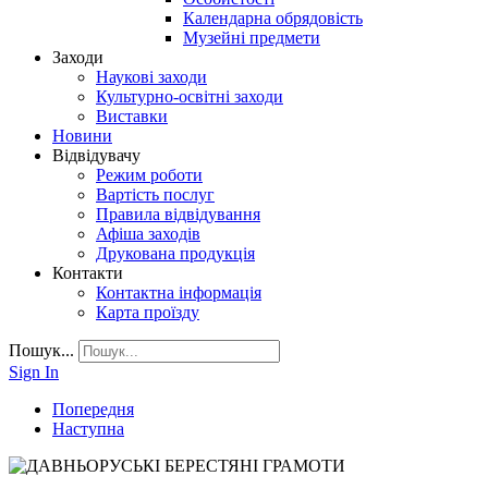
Календарна обрядовість
Музейні предмети
Заходи
Наукові заходи
Культурно-освітні заходи
Виставки
Новини
Відвідувачу
Режим роботи
Вартість послуг
Правила відвідування
Афіша заходів
Друкована продукція
Контакти
Контактна інформація
Карта проїзду
Пошук...
Sign In
Попередня
Наступна