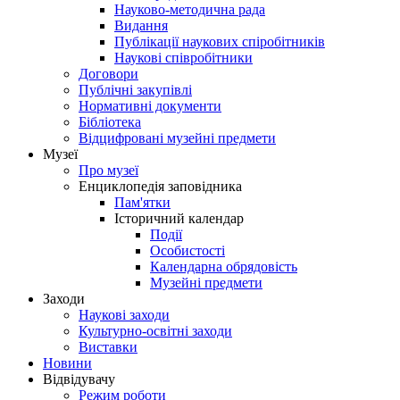
Науково-методична рада
Видання
Публікації наукових спіробітників
Наукові співробітники
Договори
Публічні закупівлі
Нормативні документи
Бібліотека
Відцифровані музейні предмети
Музеї
Про музеї
Енциклопедія заповідника
Пам'ятки
Історичний календар
Події
Особистості
Календарна обрядовість
Музейні предмети
Заходи
Наукові заходи
Культурно-освітні заходи
Виставки
Новини
Відвідувачу
Режим роботи