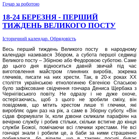
Гочар за роботою
18-24 БЕРЕЗНЯ - ПЕРШИЙ
ТИЖДЕНЬ ВЕЛИКОГО ПОСТУ
Історичний календар. Обрядовість
Весь перший тиждень Великого посту в народному
календарі називався Збором, а субота першої седмиці
Великого посту – Збірною або Федоровою суботою. Саме
до цього дня відноситься давній звичай під час
виготовлення майстром глиняних виробів, зокрема
глечиків, писати на них хрести. Так, в 20-х роках ХХ
століття українською етнологинею Євгенією Спаською
було зафіксоване свідчення гончара Дениса Щербака з
Чернігівського повіту. Не одразу і не дуже охоче,
остерігаючись, щоб з цього не зробили сміху, він
повідомив, що мітить хрестом лише ті глечики, які
виробляє один раз на рік, а саме в Зборну суботу. «Він
сідав формувати їх, коли дзвони скликали парафіян на
вечірню службу і робив стільки, скільки встигне до кінця
служби Божої, помічаючи всі глечики хрестами. Не всі
гончарі знали і робили це, а баби за ними страшенно
побивалися, бо вірили, що в такому посуді буває