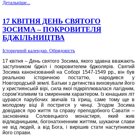
Детальніше...
17 КВІТНЯ ДЕНЬ СВЯТОГО
ЗОСИМА – ПОКРОВИТЕЛЯ
БДЖІЛЬНИЦТВА
Історичний календар. Обрядовість
17 квітня – День святого Зосима, якого здавна вважають
заступником бджіл і покровителем бджолярів. Святий
Зосима канонізований на Соборі 1547-1549 рр., він був
реальною історичною постаттю, народився у
Новгородській землі. Батьки з дитинства виховували його
у християнській вірі, сила якої підкріплювалася лагідним,
сором’язливим та смиренним характером. Із юнацьких літ
цурався парубочих звичаїв та ігрищ, саме тому ще в
молодому віці й постригся у ченці. Згодом Зосима
довідався про життя та справу преподобного Саватія –
засновника Соловецького монастиря, який жив
відлюдницьким, богонатхненним життям, шукаючи слави
не від людей, а від Бога, і вирішив стати наступником
його справи.