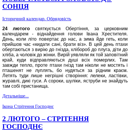
СОНЦЯ
Історичний календар. Обрядовість
24 лютого
святкується Обертіння, за церковним
календарем - віднайдення голови Івана Хрестителя.
День, коли літо повертає до нас, а зима йде геть, коли
прийшов час «кидати сані, брати віз». В цей день птахи
обертаються з вирію до гнізда, хлібороб до плуга, діти до
хліба, а чоловік до жінки. Вирій уявляли як той заповітний
край, куди відправляються душі всіх померлих. Там
завжди тепло, проте птахи гнізд там ніколи не мостять і
пташенят не луплять, бо нудяться за рідним краєм.
Летять туди лише негрішні створіння: лелеки, ластівки,
журавлі, дикі гуси. А сороки, шуліки, яструби не знайдуть
там собі пристанища.
Детальніше...
Ікона Стрітення Господнє
2 ЛЮТОГО – СТРІТЕННЯ
ГОСПОДНЄ