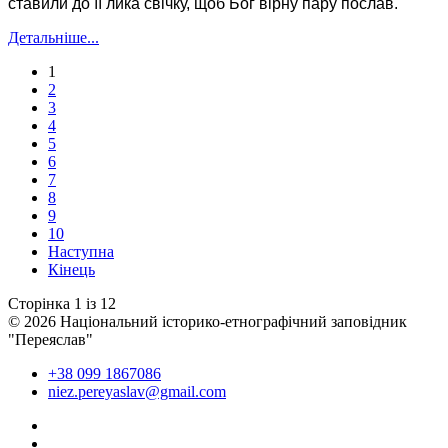
ставили до її лика свічку, щоб Бог вірну пару послав.
Детальніше...
1
2
3
4
5
6
7
8
9
10
Наступна
Кінець
Сторінка 1 із 12
© 2026 Національний історико-етнографічний заповідник
"Переяслав"
+38 099 1867086
niez.pereyaslav@gmail.com