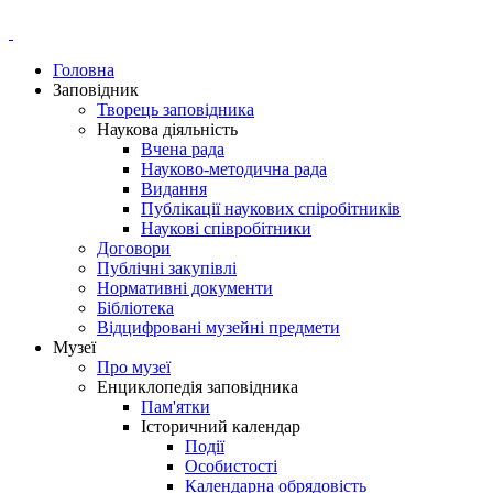
Головна
Заповідник
Творець заповідника
Наукова діяльність
Вчена рада
Науково-методична рада
Видання
Публікації наукових спіробітників
Наукові співробітники
Договори
Публічні закупівлі
Нормативні документи
Бібліотека
Відцифровані музейні предмети
Музеї
Про музеї
Енциклопедія заповідника
Пам'ятки
Історичний календар
Події
Особистості
Календарна обрядовість