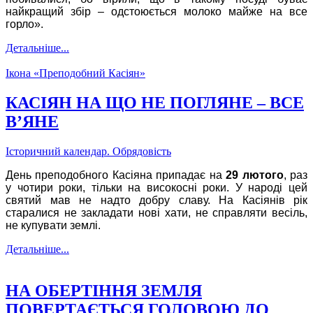
найкращий збір – одстоюється молоко майже на все
горло».
Детальніше...
Ікона «Преподобний Касіян»
КАСІЯН НА ЩО НЕ ПОГЛЯНЕ – ВСЕ
В’ЯНЕ
Історичний календар. Обрядовість
День преподобного Касіяна припадає на
29 лютого
, раз
у чотири роки, тільки на високосні роки. У народі цей
святий мав не надто добру славу. На Касіянів рік
старалися не закладати нові хати, не справляти весіль,
не купувати землі.
Детальніше...
НА ОБЕРТІННЯ ЗЕМЛЯ
ПОВЕРТАЄТЬСЯ ГОЛОВОЮ ДО