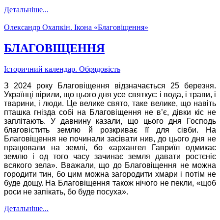
Детальніше...
Олександр Охапкін. Ікона «Благовіщення»
БЛАГОВІЩЕННЯ
Історичний календар. Обрядовість
З 2024 року Благовіщення відзначається 25 березня.
Українці вірили, що цього дня усе святкує: і вода, і трави, і
тварини, і люди. Це велике свято, таке велике, що навіть
пташка гнізда собі на Благовіщення не в’є, дівки кіс не
заплітають. У давнину казали, що цього дня Господь
благовістить землю й розкриває її для сівби. На
Благовіщення не починали засівати нив, до цього дня не
працювали на землі, бо «архангел Гавриїл одмикає
землю і од того часу зачинає земля давати ростєніє
всякого зела». Вважали, що до Благовіщення не можна
городити тин, бо цим можна загородити хмари і потім не
буде дощу. На Благовіщення також нічого не пекли, «щоб
роси не запікать, бо буде посуха».
Детальніше...