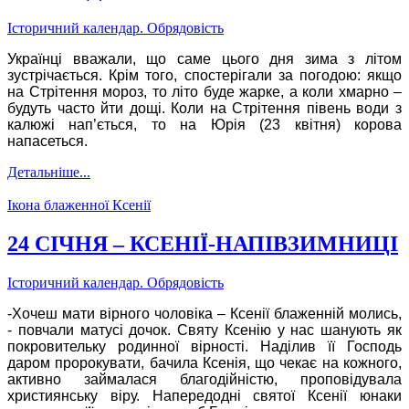
Історичний календар. Обрядовість
Українці вважали, що саме цього дня зима з літом
зустрічається. Крім того, спостерігали за погодою: якщо
на Стрітення мороз, то літо буде жарке, а коли хмарно –
будуть часто йти дощі. Коли на Стрітення півень води з
калюжі нап’ється, то на Юрія (23 квітня) корова
напасеться.
Детальніше...
Ікона блаженної Ксенії
24 СІЧНЯ – КСЕНІЇ-НАПІВЗИМНИЦІ
Історичний календар. Обрядовість
-Хочеш мати вірного чоловіка – Ксенії блаженній молись,
- повчали матусі дочок. Святу Ксенію у нас шанують як
покровительку родинної вірності. Наділив її Господь
даром пророкувати, бачила Ксенія, що чекає на кожного,
активно займалася благодійністю, проповідувала
християнську віру. Напередодні святої Ксенії юнаки