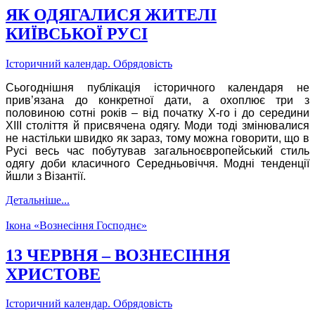
ЯК ОДЯГАЛИСЯ ЖИТЕЛІ
КИЇВСЬКОЇ РУСІ
Історичний календар. Обрядовість
Сьогоднішня публікація історичного календаря не
прив’язана до конкретної дати, а охоплює три з
половиною сотні років – від початку Х-го і до середини
ХІІІ століття й присвячена одягу. Моди тоді змінювалися
не настільки швидко як зараз, тому можна говорити, що в
Русі весь час побутував загальноєвропейський стиль
одягу доби класичного Cередньовіччя. Модні тенденції
йшли з Візантії.
Детальніше...
Ікона «Вознесіння Господнє»
13 ЧЕРВНЯ – ВОЗНЕСІННЯ
ХРИСТОВЕ
Історичний календар. Обрядовість