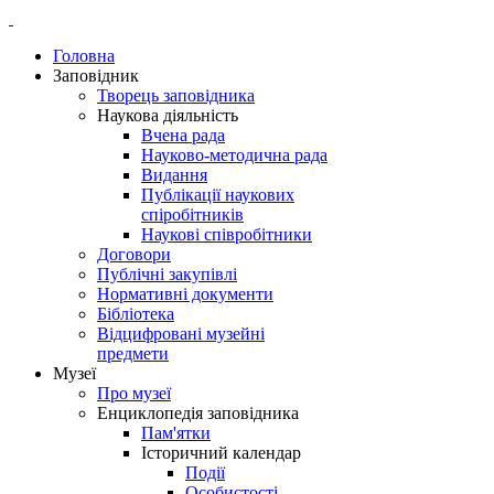
Головна
Заповідник
Творець заповідника
Наукова діяльність
Вчена рада
Науково-методична рада
Видання
Публікації наукових
спіробітників
Наукові співробітники
Договори
Публічні закупівлі
Нормативні документи
Бібліотека
Відцифровані музейні
предмети
Музеї
Про музеї
Енциклопедія заповідника
Пам'ятки
Історичний календар
Події
Особистості