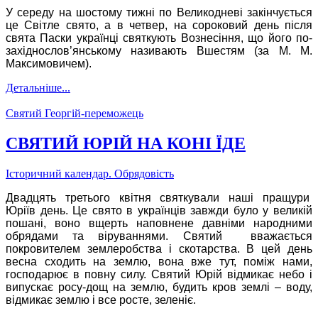
У середу на шостому тижні по Великодневі закінчується
це Світле свято, а в четвер, на сороковий день після
свята Паски українці святкують Вознесіння, що його по-
західнослов’янському називають Вшестям (за М. М.
Максимовичем).
Детальніше...
Святий Георгій-переможець
СВЯТИЙ ЮРІЙ НА КОНІ ЇДЕ
Історичний календар. Обрядовість
Двадцять третього квітня святкували наші пращури
Юріїв день. Це свято в українців завжди було у великій
пошані, воно вщерть наповнене давніми народними
обрядами та віруваннями. Святий вважається
покровителем землеробства і скотарства. В цей день
весна сходить на землю, вона вже тут, поміж нами,
господарює в повну силу. Святий Юрій відмикає небо і
випускає росу-дощ на землю, будить кров землі – воду,
відмикає землю і все росте, зеленіє.