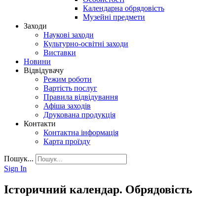
Календарна обрядовість
Музейні предмети
Заходи
Наукові заходи
Культурно-освітні заходи
Виставки
Новини
Відвідувачу
Режим роботи
Вартість послуг
Правила відвідування
Афіша заходів
Друкована продукція
Контакти
Контактна інформація
Карта проїзду
Пошук...
Sign In
Історичний календар. Обрядовість