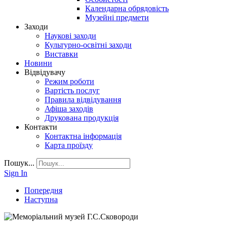
Календарна обрядовість
Музейні предмети
Заходи
Наукові заходи
Культурно-освітні заходи
Виставки
Новини
Відвідувачу
Режим роботи
Вартість послуг
Правила відвідування
Афіша заходів
Друкована продукція
Контакти
Контактна інформація
Карта проїзду
Пошук...
Sign In
Попередня
Наступна