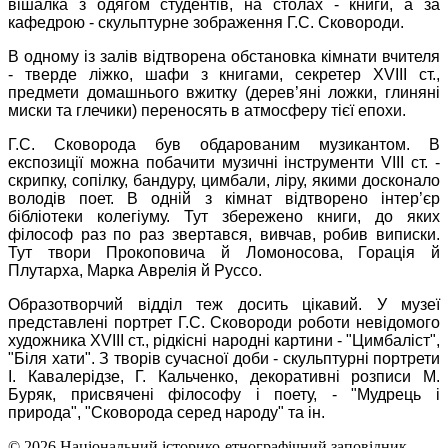
вішалка з одягом студентів, на столах - книги, а за
кафедрою - скульптурне зображення Г.С. Сковороди.
В одному із залів відтворена обстановка кімнати вчителя
- тверде ліжко, шафи з книгами, секретер
X
VIII ст.,
предмети домашнього вжитку (дерев’яні ложки, глиняні
миски та глечики) переносять в атмосферу тієї епохи.
Г.С. Сковорода був обдарованим музикантом. В
експозиції можна побачити музичні інструменти VIII ст. -
скрипку, сопілку, бандуру, цимбали, ліру, якими досконало
володів поет. В одній з кімнат відтворено інтер’єр
бібліотеки колегіуму. Тут збережено книги, до яких
філософ раз по раз звертався, вивчав, робив виписки.
Тут твори Прокоповича й Ломоносова, Горація й
Плутарха, Марка Аврелія й Руссо.
Образотворчий відділ теж досить цікавий. У музеї
представлені портрет Г.С. Сковороди роботи невідомого
художника
X
VIII ст., рідкісні народні картини - "Цимбаліст",
"Біля хати". З творів сучасної доби - скульптурні портрети
І. Кавалерідзе, Г. Кальченко, декоративні розписи М.
Буряк, присвячені філософу і поету, - "Мудрець і
природа", "Сковорода серед народу" та ін.
© 2026 Національний історико-етнографічний заповідник