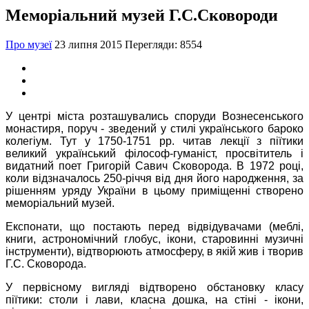
Меморіальний музей Г.С.Сковороди
Про музеї
23 липня 2015
Перегляди: 8554
У центрі міста розташувались споруди Вознесенського
монастиря, поруч - зведений у стилі українського бароко
колегіум. Тут у 1750-1751 рр. читав лекції з піїтики
великий український філософ-гуманіст, просвітитель і
видатний поет Григорій Савич Сковорода. В 1972 році,
коли відзначалось 250-річчя від дня його народження, за
рішенням уряду України в цьому приміщенні створено
меморіальний музей.
Експонати, що постають перед відвідувачами (меблі,
книги, астрономічний глобус, ікони, старовинні музичні
інструменти), відтворюють атмосферу, в якій жив і творив
Г.С. Сковорода.
У первісному вигляді відтворено обстановку класу
піїтики: столи і лави, класна дошка, на стіні - ікони,