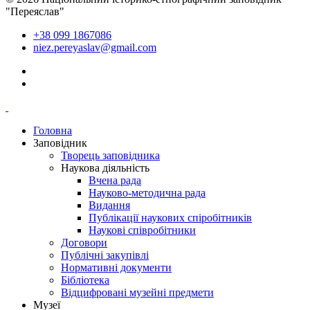
"Переяслав"
+38 099 1867086
niez.pereyaslav@gmail.com
Головна
Заповідник
Творець заповідника
Наукова діяльність
Вчена рада
Науково-методична рада
Видання
Публікації наукових спіробітників
Наукові співробітники
Договори
Публічні закупівлі
Нормативні документи
Бібліотека
Відцифровані музейні предмети
Музеї