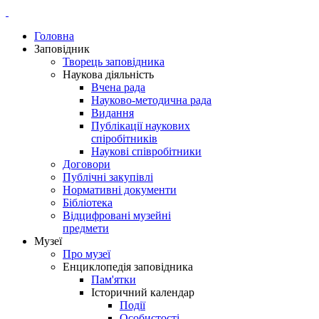
Головна
Заповідник
Творець заповідника
Наукова діяльність
Вчена рада
Науково-методична рада
Видання
Публікації наукових
спіробітників
Наукові співробітники
Договори
Публічні закупівлі
Нормативні документи
Бібліотека
Відцифровані музейні
предмети
Музеї
Про музеї
Енциклопедія заповідника
Пам'ятки
Історичний календар
Події
Особистості