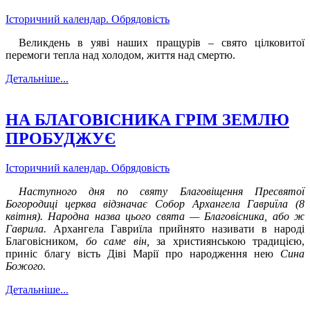
Історичний календар. Обрядовість
Великдень в уяві наших пращурів – свято цілковитої
перемоги тепла над холодом, життя над смертю.
Детальніше...
НА БЛАГОВІСНИКА ГРІМ ЗЕМЛЮ
ПРОБУДЖУЄ
Історичний календар. Обрядовість
Наступного дня по
свят
у
Благовіщення Пресвятої
Богородиці церква відзначає Собор Архангела Гавриїла (8
квітня). Народн
а
назв
а
цього свята
—
Благовісника
, або ж
Гаврила
.
Архангела Гавриїла прийнято називати в народі
Благовісником,
бо
саме він
,
за християнською традицією,
приніс благу вість Діві Марії про народження нею
Сина
Божого.
Детальніше...