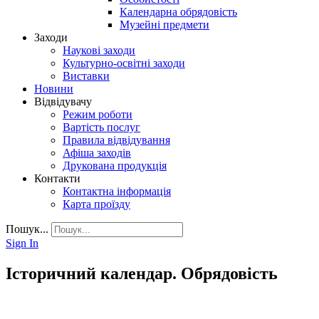
Календарна обрядовість
Музейні предмети
Заходи
Наукові заходи
Культурно-освітні заходи
Виставки
Новини
Відвідувачу
Режим роботи
Вартість послуг
Правила відвідування
Афіша заходів
Друкована продукція
Контакти
Контактна інформація
Карта проїзду
Пошук...
Sign In
Історичний календар. Обрядовість