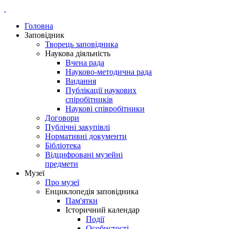
Головна
Заповідник
Творець заповідника
Наукова діяльність
Вчена рада
Науково-методична рада
Видання
Публікації наукових
спіробітників
Наукові співробітники
Договори
Публічні закупівлі
Нормативні документи
Бібліотека
Відцифровані музейні
предмети
Музеї
Про музеї
Енциклопедія заповідника
Пам'ятки
Історичний календар
Події
Особистості