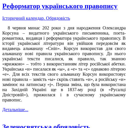
Реформатор українського правопису
Історичний календар. Обрядовість
8 червня минає 202 роки з дня народження Олександра
Корсуна – видатного українського письменника, поета-
романтика, видавця і реформатора українського правопису. В
історії української літератури він увійшов передовсім як
видавець альманаху «Сніп». Корсун використав для свого
альманаху нові правила українського правопису. До нього
українські тексти писалися, як правило, так знаною
«ярижкою» – тобто з використанням літер російської абетки.
Українська «и» писалася як «ы», а «е» та «є» однаково літерою
«е». Для всіх текстів свого альманаху Корсун використовує
нові правила – замість «ы» скрізь ставить «и», а російську «и»
замінює на латинську «j». Перша зміна, що була використана
на Західній Україні ще в 1837-му році (в «Русалці
Дністровій»), прижилася і в сучасному українському
правопис.
Детальніше...
Зеленосвятська обрядовість