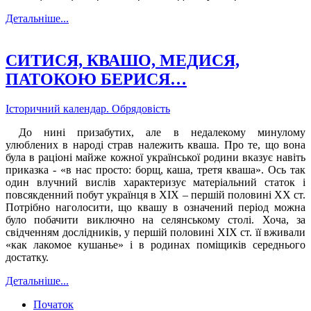
Детальніше...
СИТИСЯ, КВАШО, МЕДИСЯ,
ПАТОКОЮ БЕРИСЯ…
Історичний календар. Обрядовість
До нині призабутих, але в недалекому минулому
улюблених в народі страв належить кваша. Про те, що вона
була в раціоні майже кожної української родини вказує навіть
приказка - «в нас просто: борщ, каша, третя кваша». Ось так
один влучний вислів характеризує матеріальний статок і
повсякденний побут українця в ХІХ – першій половині ХХ ст.
Потрібно наголосити, що квашу в означений період можна
було побачити виключно на селянському столі. Хоча, за
свідченням дослідників, у першій половині ХІХ ст. її вживали
«как лакомое кушанье» і в родинах поміщиків середнього
достатку.
Детальніше...
Початок