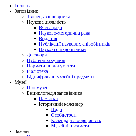
Головна
Заповідник
Творець заповідника
Наукова діяльність
Вчена рада
Науково-методична рада
Видання
Публікації наукових спіробітників
Наукові співробітники
Договори
Публічні закупівлі
Нормативні документи
Бібліотека
Відцифровані музейні предмети
Музеї
Про музеї
Енциклопедія заповідника
Пам'ятки
Історичний календар
Події
Особистості
Календарна обрядовість
Музейні предмети
Заходи