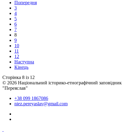
Попередня
3
4
5
6
7
8
9
10
11
12
Наступна
Кінець
Сторінка 8 із 12
© 2026 Національний історико-етнографічний заповідник
"Переяслав"
+38 099 1867086
niez.pereyaslav@gmail.com