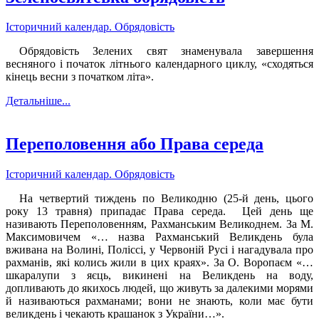
Історичний календар. Обрядовість
Обрядовість Зелених свят знаменувала завершення
весняного і початок літнього календарного циклу, «сходяться
кінець весни з початком літа».
Детальніше...
Переполовення або Права середа
Історичний календар. Обрядовість
На четвертий тиждень по Великодню (25-й день, цього
року 13 травня) припадає Права середа. Цей день ще
називають Переполовенням, Рахманським Великоднем. За М.
Максимовичем «… назва Рахманський Великдень була
вживана на Волині, Поліссі, у Червоній Русі і нагадувала про
рахманів, які колись жили в цих краях». За О. Воропаєм «…
шкаралупи з яєць, викинені на Великдень на воду,
допливають до якихось людей, що живуть за далекими морями
й називаються рахманами; вони не знають, коли має бути
великдень і чекають крашанок з України…».