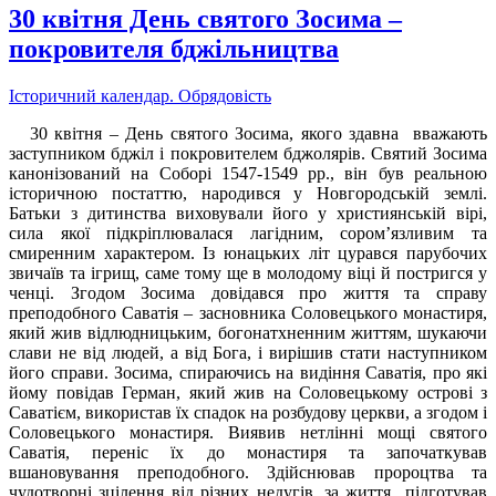
30 квітня День святого Зосима –
покровителя бджільництва
Історичний календар. Обрядовість
30 квітня – День святого Зосима, якого здавна вважають
заступником бджіл і покровителем бджолярів. Святий Зосима
канонізований на Соборі 1547-1549 рр., він був реальною
історичною постаттю, народився у Новгородській землі.
Батьки з дитинства виховували його у християнській вірі,
сила якої підкріплювалася лагідним, сором’язливим та
смиренним характером. Із юнацьких літ цурався парубочих
звичаїв та ігрищ, саме тому ще в молодому віці й постригся у
ченці. Згодом Зосима довідався про життя та справу
преподобного Саватія – засновника Соловецького монастиря,
який жив відлюдницьким, богонатхненним життям, шукаючи
слави не від людей, а від Бога, і вирішив стати наступником
його справи. Зосима, спираючись на видіння Саватія, про які
йому повідав Герман, який жив на Соловецькому острові з
Саватієм, використав їх спадок на розбудову церкви, а згодом і
Соловецького монастиря. Виявив нетлінні мощі святого
Саватія, переніс їх до монастиря та започаткував
вшановування преподобного. Здійснював пророцтва та
чудотворні зцілення від різних недугів, за життя підготував