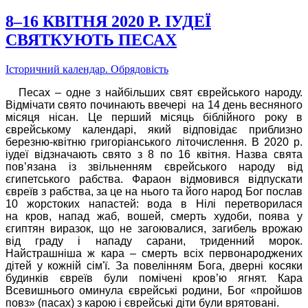
8–16 КВІТНЯ 2020 Р. ІУДЕЇ
СВЯТКУЮТЬ ПЕСАХ
Історичний календар. Обрядовість
Песах – одне з найбільших свят єврейського народу.
Відмічати свято починають ввечері на 14 день весняного
місяця нісан. Це перший місяць біблійного року в
єврейському календарі, який відповідає приблизно
березню-квітню григоріанського літочислення. В 2020 р.
іудеї відзначають свято з 8 по 16 квітня. Назва свята
пов’язана із звільненням єврейського народу від
єгипетського рабства. Фараон відмовився відпускати
євреїв з рабства, за це на нього та його народ Бог послав
10 жорстоких напастей: вода в Нілі перетворилася
на кров, напад жаб, вошей, смерть худоби, поява у
єгиптян виразок, що не загоювалися, загибель врожаю
від граду і нападу сарани, триденний морок.
Найстрашніша ж кара – смерть всіх первонароджених
дітей у кожній сім'ї. За повелінням Бога, дверні косяки
будинків євреїв були помічені кров’ю ягнят. Кара
Всевишнього оминула єврейські родини, Бог «пройшов
повз» (пасах) з карою і єврейські діти були врятовані.