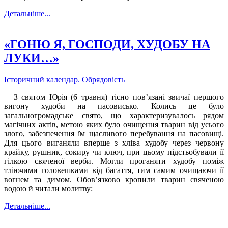
Детальніше...
«ГОНЮ Я, ГОСПОДИ, ХУДОБУ НА
ЛУКИ…»
Історичний календар. Обрядовість
З святом Юрія (6 травня) тісно пов’язані звичаї першого
вигону худоби на пасовисько. Колись це було
загальногромадське свято, що характеризувалось рядом
магічних актів, метою яких було очищення тварин від усього
злого, забезпечення їм щасливого перебування на пасовищі.
Для цього виганяли вперше з хліва худобу через червону
крайку, рушник, сокиру чи ключ, при цьому підстьобували її
гілкою свяченої верби. Могли проганяти худобу поміж
тліючими головешками від багаття, тим самим очищаючи її
вогнем та димом. Обов’язково кропили тварин свяченою
водою й читали молитву:
Детальніше...