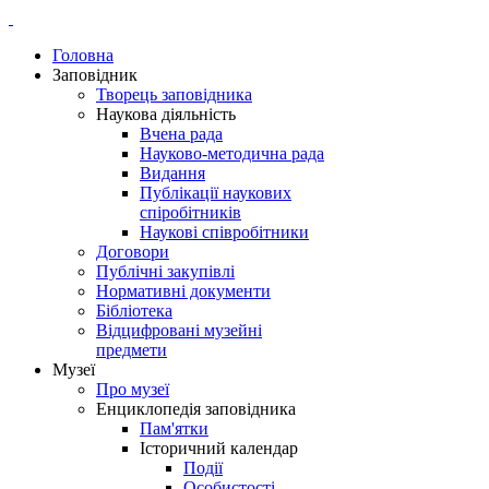
Головна
Заповідник
Творець заповідника
Наукова діяльність
Вчена рада
Науково-методична рада
Видання
Публікації наукових
спіробітників
Наукові співробітники
Договори
Публічні закупівлі
Нормативні документи
Бібліотека
Відцифровані музейні
предмети
Музеї
Про музеї
Енциклопедія заповідника
Пам'ятки
Історичний календар
Події
Особистості