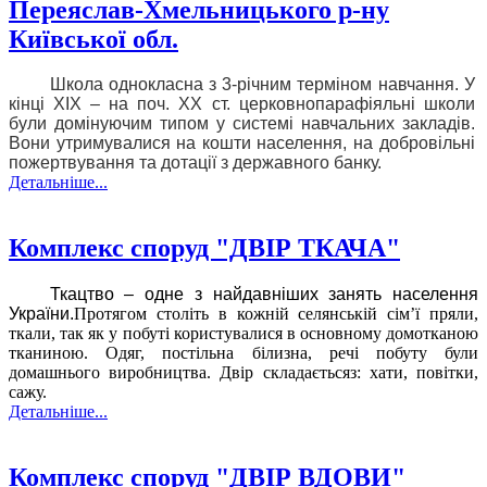
Переяслав-Хмельницького р-ну
Київської обл.
Школа однокласна з 3-річним терміном навчання. У
кінці ХІХ – на поч. ХХ ст. церковнопарафіяльні школи
були домінуючим типом у системі навчальних закладів.
Вони утримувалися на кошти населення, на добровільні
пожертвування та дотації з державного банку.
Детальніше...
Комплекс споруд "ДВІР ТКАЧА"
Ткацтво – одне з найдавніших занять населення
України.
Протягом століть в кожній селянській сім’ї пряли,
ткали, так як у побуті користувалися в основному домотканою
тканиною. Одяг, постільна білизна, речі побуту були
домашнього виробництва. Двір складаєтьсяз: хати, повітки,
сажу.
Детальніше...
Комплекс споруд "ДВІР ВДОВИ"