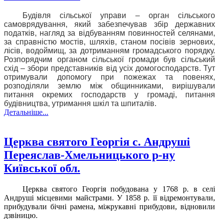
Будівля сільської управи – орган сільського
самоврядування, який забезпечував збір державних
податків, нагляд за відбуванням повинностей селянами,
за справністю мостів, шляхів, станом посівів зернових,
лісів, водоймищ, за дотриманням громадського порядку.
Розпорядчим органом сільської громади був сільський
схід – збори представників від усіх домогосподарств. Тут
отримували допомогу при пожежах та повенях,
розподіляли землю між общинниками, вирішували
питання окремих господарств у громаді, питання
будівництва, утримання шкіл та шпиталів.
Детальніше...
Церква святого Георгія с. Андруші
Переяслав-Хмельницького р-ну
Київської обл.
Церква святого Георгія побудована у 1768 р. в селі
Андруші місцевими майстрами. У 1858 р. її відремонтували,
прибудували бічні рамена, міжрукавні прибудови, відновили
дзвіницю.