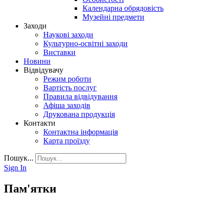
Календарна обрядовість
Музейні предмети
Заходи
Наукові заходи
Культурно-освітні заходи
Виставки
Новини
Відвідувачу
Режим роботи
Вартість послуг
Правила відвідування
Афіша заходів
Друкована продукція
Контакти
Контактна інформація
Карта проїзду
Пошук...
Sign In
Пам'ятки