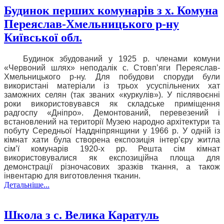
Будинок перших комунарів з х. Комуна
Переяслав-Хмельницького р-ну
Київської обл.
Будинок збудований у 1925 р. членами комуни
«Червоний шлях» неподалік с. Стовп’яги Переяслав-
Хмельницького р-ну. Для побудови споруди були
використані матеріали із трьох усуспільнених хат
заможних селян (так званих «куркулів»). У післявоєнні
роки використовувався як складське приміщення
радгоспу «Дніпро». Демонтований, перевезений і
встановлений на території Музею народно архітектури та
побуту Середньої Наддніпрянщини у 1966 р. У одній із
кімнат хати була створена експозиція інтер’єру житла
сім’ї комунарів 1920-х рр. Решта сім кімнат
використовувалися як експозиційна площа для
демонстрації різночасових зразків ткання, а також
інвентарю для виготовлення тканин.
Детальніше...
Школа з с. Велика Каратуль