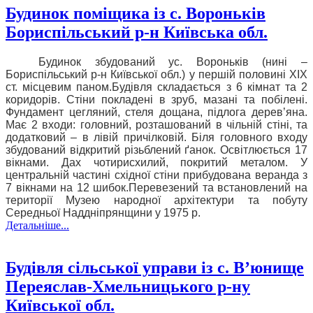
Будинок поміщика із с. Вороньків
Бориспільський р-н Київська обл.
Будинок збудований у
с. Вороньків (нині –
Бориспільський р-н Київської обл.) у першій половині ХІХ
ст. місцевим паном.
Будівля складається з 6 кімнат та 2
коридорів. Стіни покладені в зруб, мазані та побілені.
Фундамент цегляний, стеля дощана, підлога дерев’яна.
Має 2 входи: головний, розташований в чільній стіні, та
додатковий – в лівій причілковій. Біля головного входу
збудований відкритий різьблений ґанок. Освітлюється 17
вікнами. Дах чотирисхилий, покритий металом. У
центральній частині східної стіни прибудована веранда з
7 вікнами на 12 шибок.
Перевезений та встановлений на
території Музею народної архітектури та побуту
Середньої Наддніпрянщини у 1975 р.
Детальніше...
Будівля сільської управи із с. В’юнище
Переяслав-Хмельницького р-ну
Київської обл.