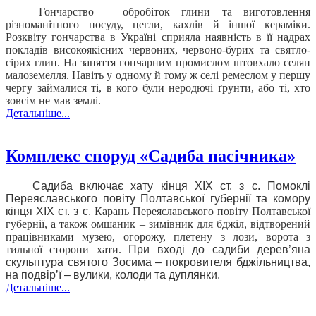
Гончарство – обробіток глини та виготовлення
різноманітного посуду, цегли, кахлів й іншої кераміки.
Розквіту гончарства в Україні сприяла наявність в її надрах
покладів високоякісних червоних, червоно-бурих та святло-
сірих глин. На заняття гончарним промислом штовхало селян
малоземелля. Навіть у одному й тому ж селі ремеслом у першу
чергу займалися ті, в кого були неродючі ґрунти, або ті, хто
зовсім не мав землі.
Детальніше...
Комплекс споруд «Садиба пасічника»
Садиба включає хату кінця ХІХ ст. з с. Помоклі
Переяславського повіту Полтавської губернії та комору
кінця ХІХ ст. з с.
Карань Переяславського повіту Полтавської
губернії, а також омшаник – зимівник для бджіл, відтворений
працівниками музею, огорожу, плетену з лози, ворота з
тильної сторони хати.
При вході до садиби дерев’яна
скульптура святого Зосима – покровителя бджільництва,
на подвір’ї – вулики, колоди та дуплянки.
Детальніше...