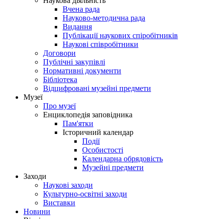
Наукова діяльність
Вчена рада
Науково-методична рада
Видання
Публікації наукових спіробітників
Наукові співробітники
Договори
Публічні закупівлі
Нормативні документи
Бібліотека
Відцифровані музейні предмети
Музеї
Про музеї
Енциклопедія заповідника
Пам'ятки
Історичний календар
Події
Особистості
Календарна обрядовість
Музейні предмети
Заходи
Наукові заходи
Культурно-освітні заходи
Виставки
Новини