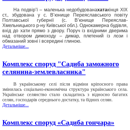
На подвір’ї – маленька недобудована
хата
кінця ХІХ
ст., збудована у с. В’юнище Переяславського повіту
Полтавської губернії (с. В’юнище Переяслав-
Хмельницького р-ну Київської обл.).
Однокамерна будівля,
вхід до хати прямо з двору. Поруч із вхідними дверима
над отвором димоходу – димар, плетений із лози і
обмазаний зовні і всередині глиною.
Детальніше...
Комплекс споруд "Садиба заможного
селянина-землевласника"
В українському селі після відміни кріпосного права
змінилась соціально-економічна структура українського села.
Українське селянство стало складатись з відносно багатих
селян, господарів середнього достатку, та бідних селян.
Детальніше...
Комплекс споруд «Садиба гончара»